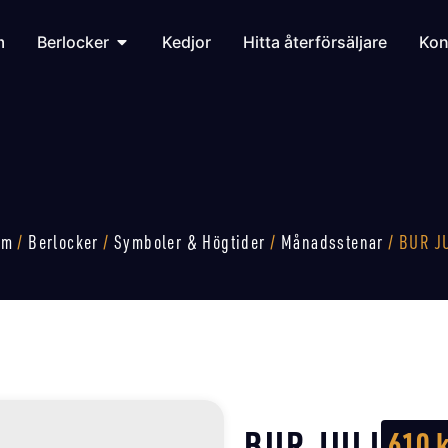
m
Berlocker
Kedjor
Hitta återförsäljare
Kon
em
/
Berlocker
/
Symboler & Högtider
/
Månadsstenar
/ BUR J
BUR JULI
610