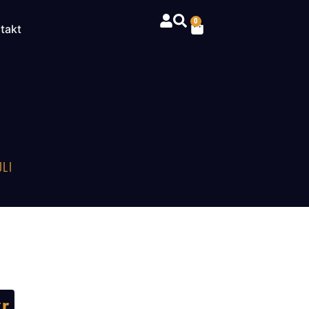
0
takt
ULI
kr