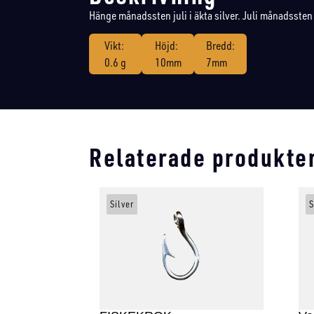
Hänge månadssten juli i äkta silver. Juli månadssten 
Vikt:
Höjd:
Bredd:
0.6 g
10mm
7mm
Relaterade produkte
Silver
S