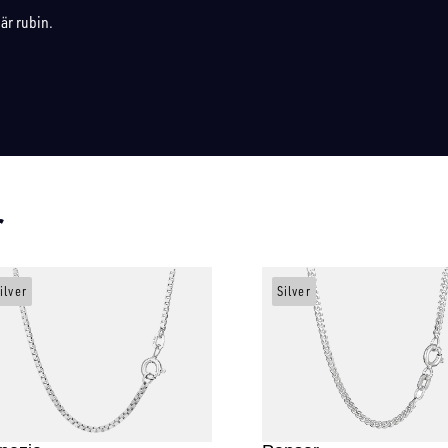
är rubin.
r
ilver
Silver