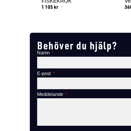
FISKEKROK
Ve
1 105
kr
36
Lägg till i varukorg
Behöver du hjälp?
Namn
E-post
Meddelande