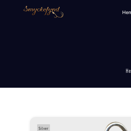
He
H
Silver