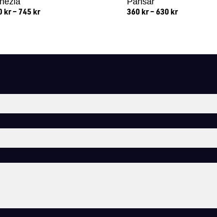
nezia
Pansar
0
kr
–
745
kr
360
kr
–
630
kr
Lägg till i varukorg
Lägg till i varukorg