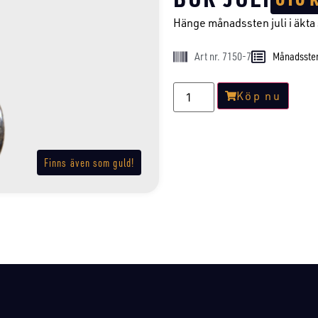
Hänge månadssten juli i äkta 
Art nr. 7150-7
Månadsste
Köp nu
Finns även som guld!