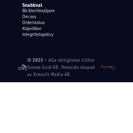
Snabbval
Bli återförsäljare
Om oss
Orderstatus
Köpvillkor
Integritetspolicy
© 2025 –
Alla rättigheter tillhör
Svema Guld AB. Hemsida skapad
av Kimsoft Media AB