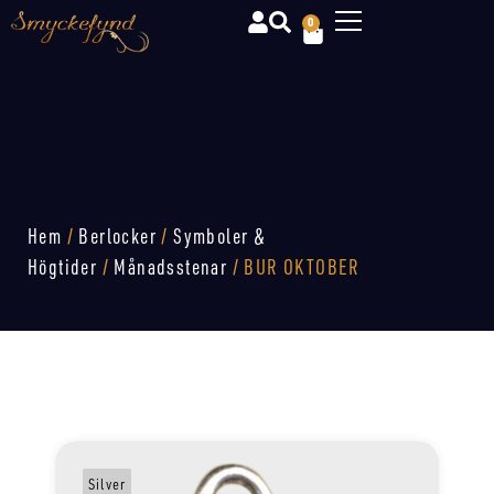
0
Hem
/
Berlocker
/
Symboler &
Högtider
/
Månadsstenar
/ BUR OKTOBER
Silver