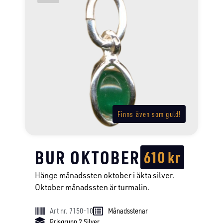
Finns även som guld!
BUR OKTOBER
610
kr
Hänge månadssten oktober i äkta silver.
Oktober månadssten är turmalin.
Art nr. 7150-10
Månadsstenar
Prisgrupp 2 Silver