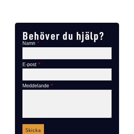
Lägg till i varukorg
Lägg till
Lägg till i varukorg
Lägg till i varukorg
Behöver du hjälp?
Namn
E-post
Meddelande
Skicka