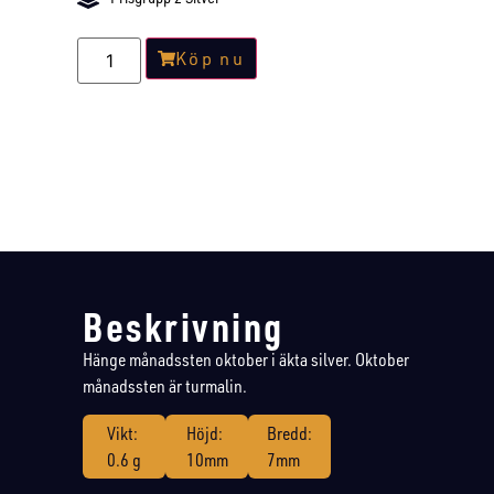
Köp nu
Beskrivning
Hänge månadssten oktober i äkta silver. Oktober
månadssten är turmalin.
Vikt:
Höjd:
Bredd:
0.6 g
10mm
7mm