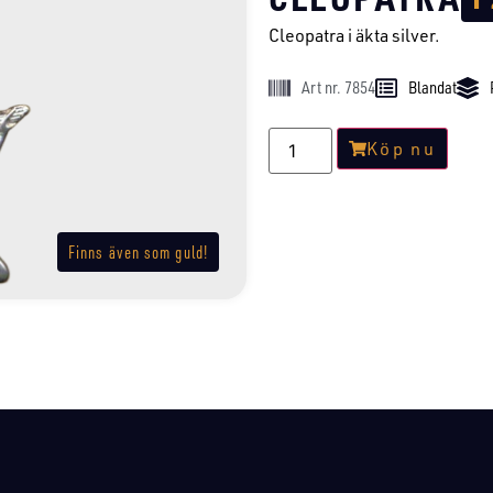
Cleopatra i äkta silver.
Art nr. 7854
Blandat
Köp nu
Finns även som guld!