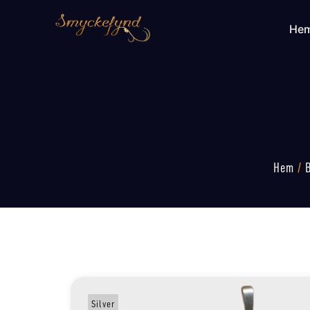
He
Hem
/
Silver