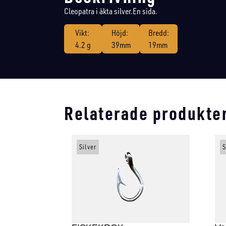
Cleopatra i äkta silver.En sida.
Vikt:
Höjd:
Bredd:
4.2 g
39mm
19mm
Relaterade produkte
Silver
S