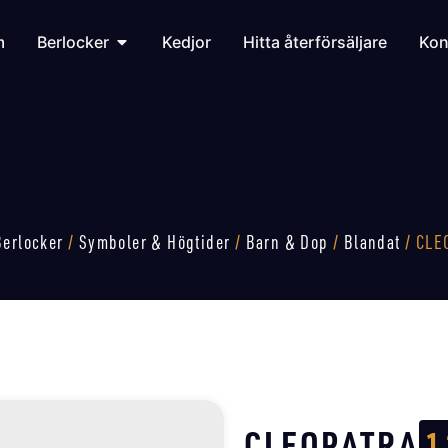
m
Berlocker
Kedjor
Hitta återförsäljare
Kon
Berlocker
/
Symboler & Högtider
/
Barn & Dop
/
Blandat
/ CLE
CLEOPATRA
1