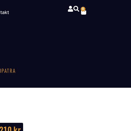
0
takt
OPATRA
 210
kr