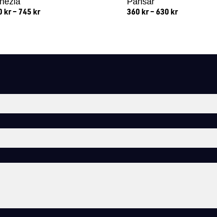
nezia
Pansar
0
kr
–
745
kr
360
kr
–
630
kr
Lägg till i varukorg
Lägg till i varukorg