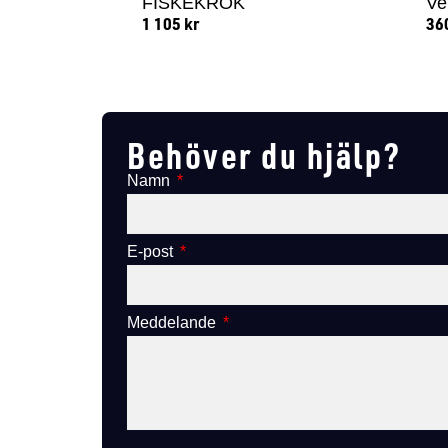
FISKEKROK
Ve
1 105
kr
36
Lägg till i varukorg
Behöver du hjälp?
Namn
E-post
Meddelande