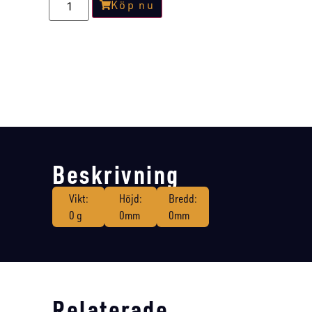
Köp nu
Beskrivning
Vikt:
Höjd:
Bredd:
0 g
0mm
0mm
Relaterade