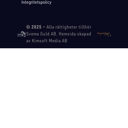
Integritetspolicy
© 2025 –
Alla rättigheter tillhör
Svema Guld AB. Hemsida skapad
av Kimsoft Media AB