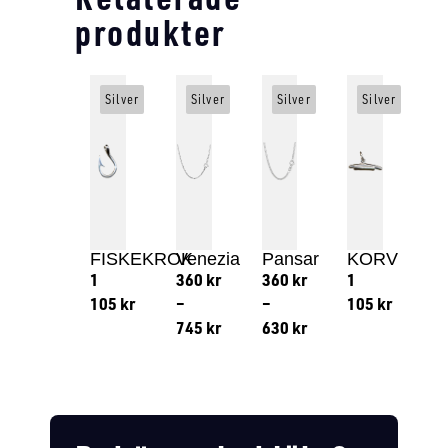
produkter
Silver
Silver
Silver
Silver
FISKEKROK
Venezia
Pansar
KORV
1
360
kr
360
kr
1
105
kr
–
–
105
kr
745
kr
630
kr
Lägg till i varukorg
Lägg till
Lägg till i varukorg
Lägg till i varukorg