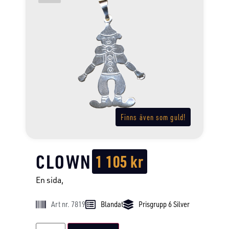
Finns även som guld!
CLOWN
1 105
kr
En sida,
Art nr. 7819
Blandat
Prisgrupp 6 Silver