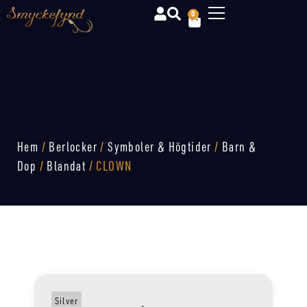
0
Hem
/
Berlocker
/
Symboler & Högtider
/
Barn &
Dop
/
Blandat
/ CLOWN
Silver