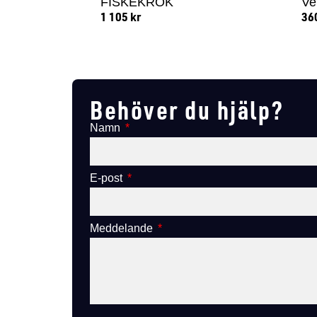
FISKEKROK
Ve
1 105
kr
36
Lägg till i varukorg
Behöver du hjälp?
Namn
E-post
Meddelande