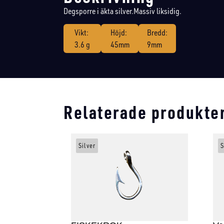
Degsporre i äkta silver.Massiv liksidig.
Vikt:
Höjd:
Bredd:
3.6 g
45mm
9mm
Relaterade produkte
Silver
S