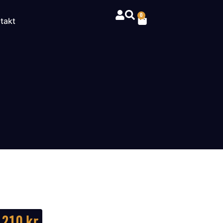
0
takt
 210
kr