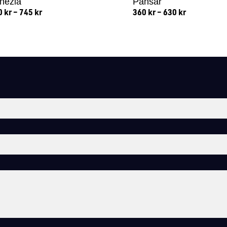
nezia
Pansar
0
kr
–
745
kr
360
kr
–
630
kr
Lägg till i varukorg
Lägg till i varukorg