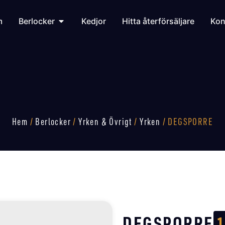
m
Berlocker
Kedjor
Hitta återförsäljare
Kon
Hem
/
Berlocker
/
Yrken & Övrigt
/
Yrken
/ DEGSPORRE
DEGSPORRE
1