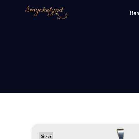
He
Silver