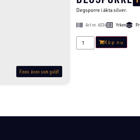
Degsporre i äkta silver.
Art nr. 6036
Yrken
Pr
Köp nu
Finns även som guld!