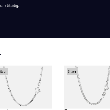
ssiv liksidig.
r
ilver
Silver