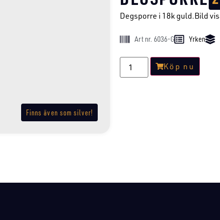
Degsporre i 18k guld.Bild vis
Art nr. 6036-G
Yrken
Köp nu
Finns även som silver!