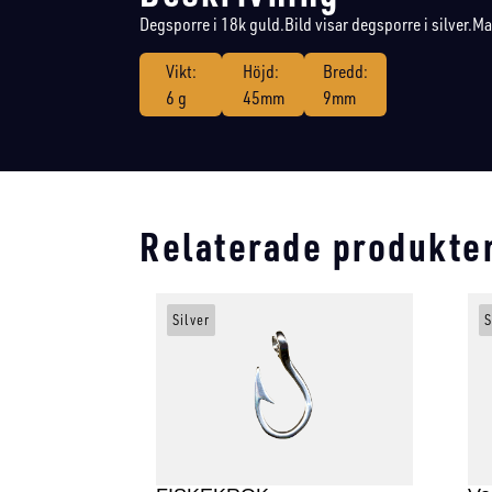
Degsporre i 18k guld.Bild visar degsporre i silver.Ma
Vikt:
Höjd:
Bredd:
6 g
45mm
9mm
Relaterade produkte
Silver
S