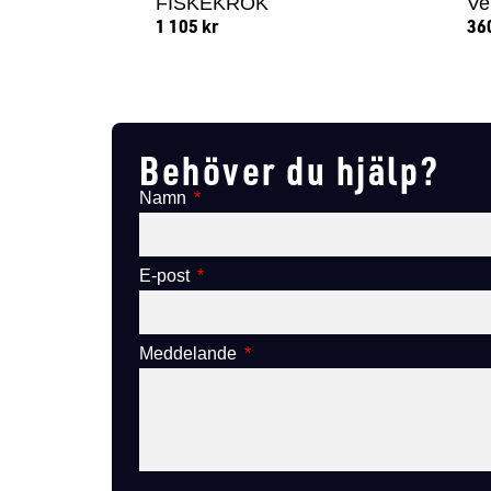
FISKEKROK
Ve
1 105
kr
36
Lägg till i varukorg
Behöver du hjälp?
Namn
E-post
Meddelande