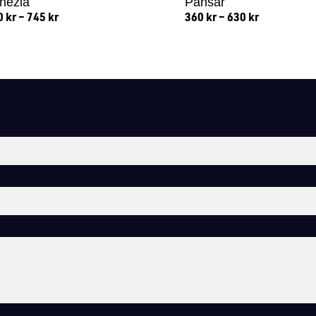
nezia
Pansar
0
kr
–
745
kr
360
kr
–
630
kr
Lägg till i varukorg
Lägg till i varukorg