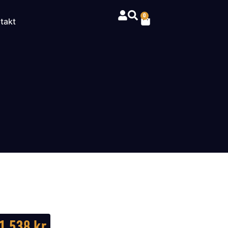
0
takt
1 538
kr