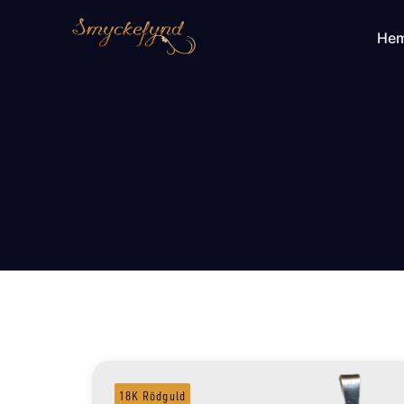
He
18K Rödguld