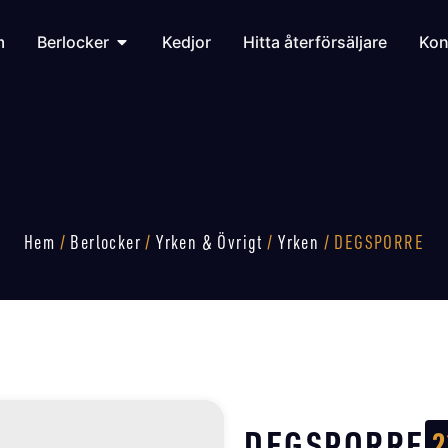
m
Berlocker
Kedjor
Hitta återförsäljare
Kon
Hem
/
Berlocker
/
Yrken & Övrigt
/
Yrken
/ DEGSPORRE
DEGSPORRE
2