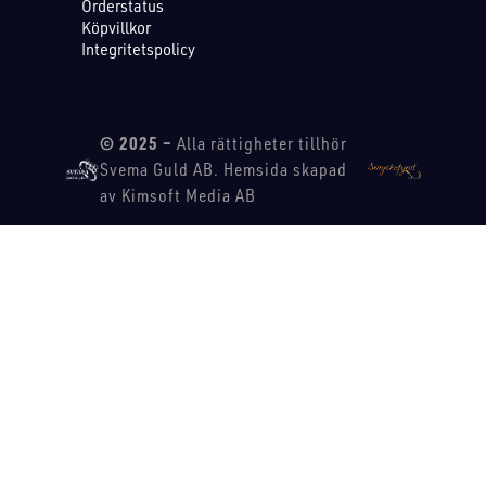
Orderstatus
Köpvillkor
Integritetspolicy
© 2025 –
Alla rättigheter tillhör
Svema Guld AB. Hemsida skapad
av Kimsoft Media AB