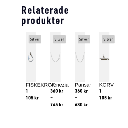
Relaterade
produkter
Silver
Silver
Silver
Silver
FISKEKROK
Venezia
Pansar
KORV
1
360
kr
360
kr
1
105
kr
–
–
105
kr
745
kr
630
kr
Lägg till i varukorg
Lägg till
Lägg till i varukorg
Lägg till i varukorg