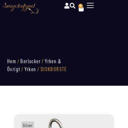
0
Hem
/
Berlocker
/
Yrken &
Övrigt
/
Yrken
/ DISKBORSTE
Silver