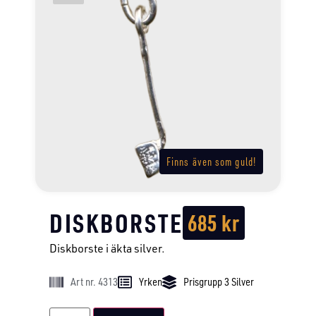
Finns även som guld!
DISKBORSTE
685
kr
Diskborste i äkta silver.
Art nr. 4313
Yrken
Prisgrupp 3 Silver