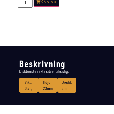
Köp nu
Beskrivning
Diskborste i äkta silver.Liksidig.
Vikt:
Höjd:
Bredd:
0.7 g
23mm
5mm