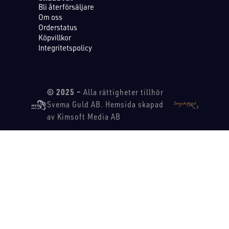
Bli återförsäljare
Om oss
Orderstatus
Köpvillkor
Integritetspolicy
© 2025 –
Alla rättigheter tillhör
Svema Guld AB. Hemsida skapad
av Kimsoft Media AB