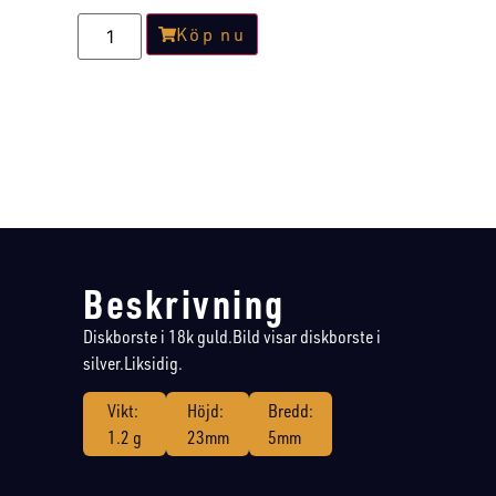
Köp nu
Beskrivning
Diskborste i 18k guld.Bild visar diskborste i
silver.Liksidig.
Vikt:
Höjd:
Bredd:
1.2 g
23mm
5mm