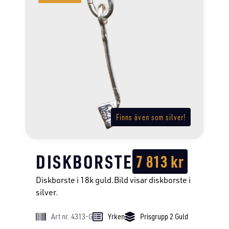
Finns även som silver!
DISKBORSTE
7 813
kr
Diskborste i 18k guld.Bild visar diskborste i
silver.
Art nr. 4313-G
Yrken
Prisgrupp 2 Guld