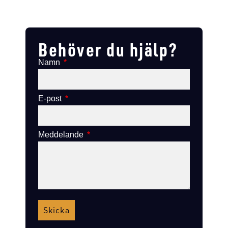
Lägg till i varukorg
Lägg till
Lägg till i varukorg
Lägg till i varukorg
Behöver du hjälp?
Namn
E-post
Meddelande
Skicka