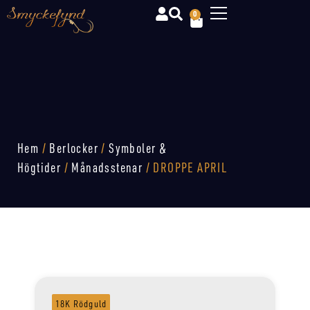
0
Hem
/
Berlocker
/
Symboler &
Högtider
/
Månadsstenar
/ DROPPE APRIL
18K Rödguld