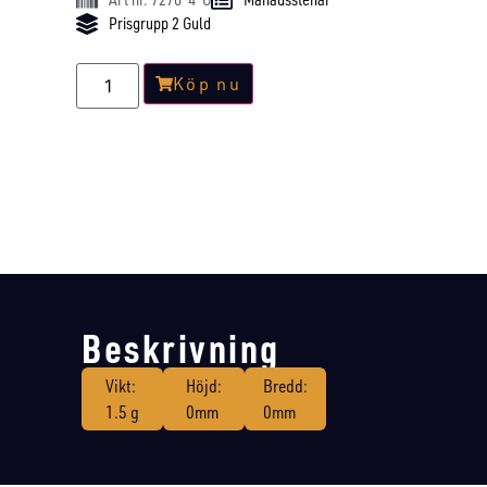
Prisgrupp 2 Guld
Köp nu
Beskrivning
Vikt:
Höjd:
Bredd:
1.5 g
0mm
0mm