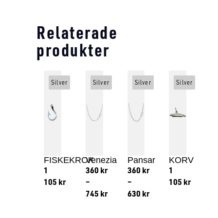
Relaterade
produkter
Silver
Silver
Silver
Silver
FISKEKROK
Venezia
Pansar
KORV
1
360
kr
360
kr
1
105
kr
–
–
105
kr
745
kr
630
kr
Lägg till i varukorg
Lägg till