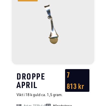
7
DROPPE
APRIL
813
kr
Vikt i 18 k guld ca. 1,5 gram.
Art nr. 7270-4-G
Månadsstenar