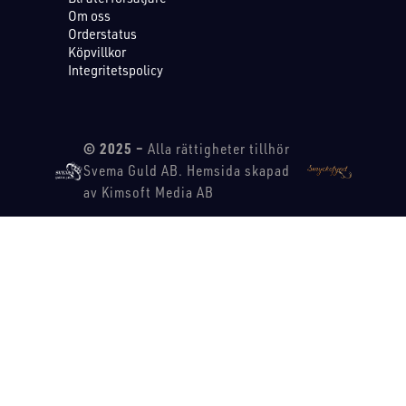
Om oss
Orderstatus
Köpvillkor
Integritetspolicy
© 2025 –
Alla rättigheter tillhör
Svema Guld AB. Hemsida skapad
av Kimsoft Media AB