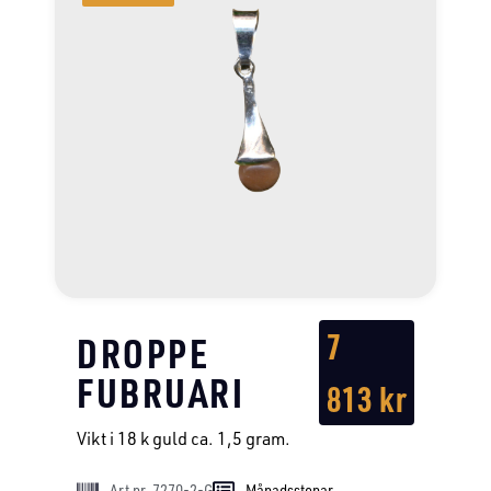
7
DROPPE
FUBRUARI
813
kr
Vikt i 18 k guld ca. 1,5 gram.
Art nr. 7270-2-G
Månadsstenar