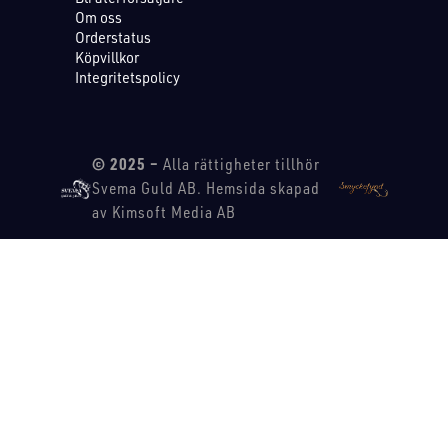
Om oss
Orderstatus
Köpvillkor
Integritetspolicy
© 2025 –
Alla rättigheter tillhör
Svema Guld AB. Hemsida skapad
av Kimsoft Media AB