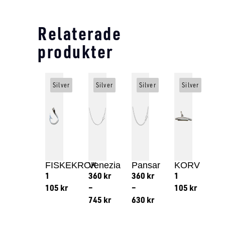
Relaterade
produkter
Silver
Silver
Silver
Silver
FISKEKROK
Venezia
Pansar
KORV
1
360
kr
360
kr
1
105
kr
–
–
105
kr
745
kr
630
kr
Lägg till i varukorg
Lägg till