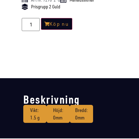
Prisgrupp 2 Guld
Köp nu
Beskrivning
Vikt:
Höjd:
Bredd:
1.5 g
0mm
0mm