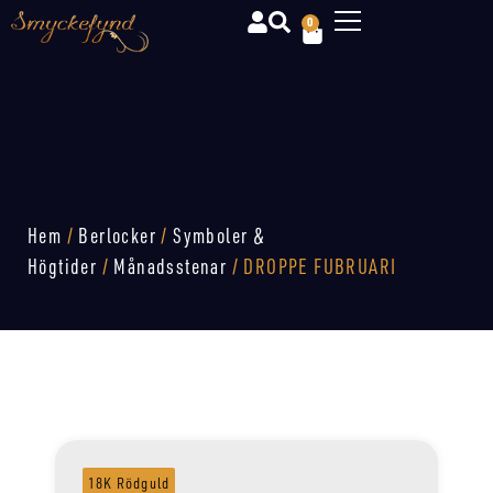
0
Hem
/
Berlocker
/
Symboler &
Högtider
/
Månadsstenar
/ DROPPE FUBRUARI
18K Rödguld