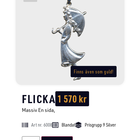
Finns även som guld!
FLICKA
1 570
kr
Massiv En sida,
Art nr. 6008
Blandat
Prisgrupp 9 Silver