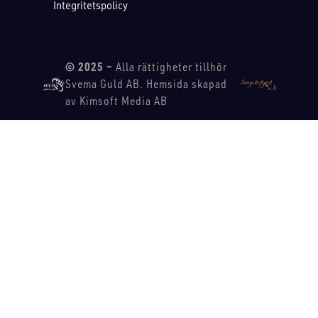
Integritetspolicy
© 2025 –
Alla rättigheter tillhör
Svema Guld AB. Hemsida skapad
av Kimsoft Media AB