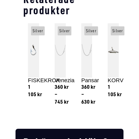
produkter
Silver
Silver
Silver
Silver
FISKEKROK
Venezia
Pansar
KORV
1
360
kr
360
kr
1
105
kr
–
–
105
kr
745
kr
630
kr
Lägg till i varukorg
Lägg till
Lägg till i varukorg
Lägg till i varukorg