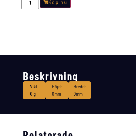
Köp nu
Beskrivning
Vikt:
Höjd:
Bredd:
0 g
0mm
0mm
Relaterade