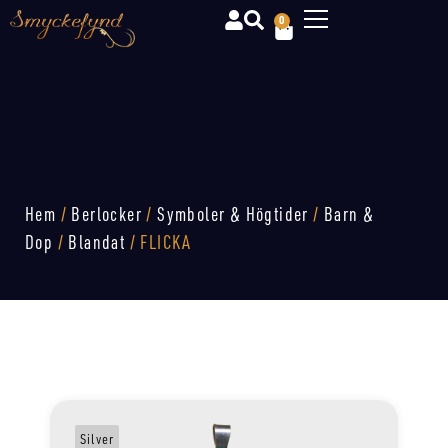
0
Hem
/
Berlocker
/
Symboler & Högtider
/
Barn &
Dop
/
Blandat
/ FLICKA
Silver