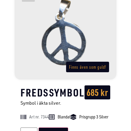
Finns även som guld!
FREDSSYMBOL
685
kr
Symbol i äkta silver.
Art nr. 7344
Blandat
Prisgrupp 3 Silver