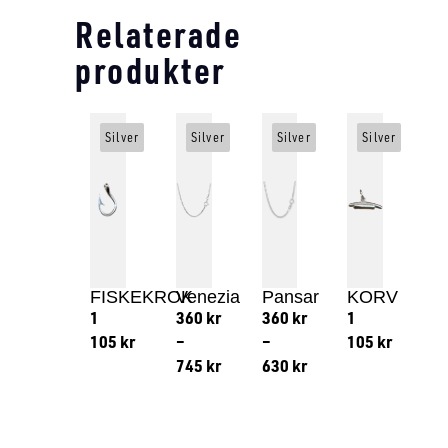
Relaterade
produkter
Silver
Silver
Silver
Silver
FISKEKROK
Venezia
Pansar
KORV
1
360
kr
360
kr
1
105
kr
–
–
105
kr
745
kr
630
kr
Lägg till i varukorg
Lägg till
Lägg till i varukorg
Lägg till i varukorg