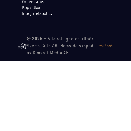
Orderstatus
Köpvillkor
Integritetspolicy
© 2025 –
Alla rättigheter tillhör
Svema Guld AB. Hemsida skapad
av Kimsoft Media AB