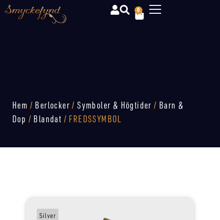
0
Hem
/
Berlocker
/
Symboler & Högtider
/
Barn &
Dop
/
Blandat
/ FREDSSYMBOL
Silver