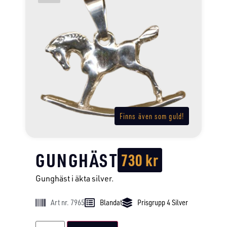
Finns även som guld!
GUNGHÄST
730
kr
Gunghäst i äkta silver.
Art nr. 7965
Blandat
Prisgrupp 4 Silver