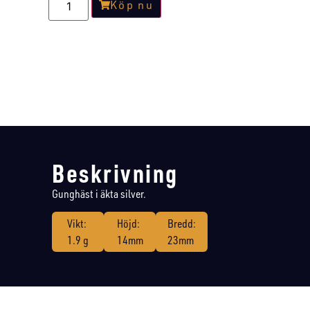
Köp nu
Beskrivning
Gunghäst i äkta silver.
Vikt:
Höjd:
Bredd:
1.9 g
14mm
23mm