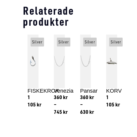
Relaterade
produkter
Silver
Silver
Silver
Silver
FISKEKROK
Venezia
Pansar
KORV
1
360
kr
360
kr
1
105
kr
–
–
105
kr
745
kr
630
kr
Lägg till i varukorg
Lägg till
Lägg till i varukorg
Lägg till i varukorg