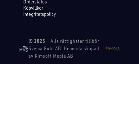
Orderstatus
Köpvillkor
Integritetspolicy
© 2025 –
Alla rättigheter tillhör
Svema Guld AB. Hemsida skapad
av Kimsoft Media AB