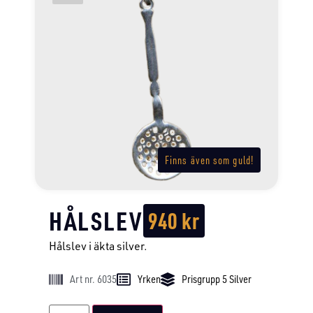
Finns även som guld!
HÅLSLEV
940
kr
Hålslev i äkta silver.
Art nr. 6035
Yrken
Prisgrupp 5 Silver