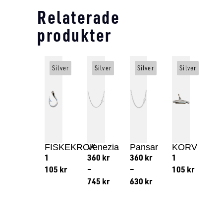
Relaterade
produkter
Silver
Silver
Silver
Silver
FISKEKROK
Venezia
Pansar
KORV
1
360
kr
360
kr
1
105
kr
–
–
105
kr
745
kr
630
kr
Lägg till i varukorg
Lägg till
Lägg till i varukorg
Lägg till i varukorg