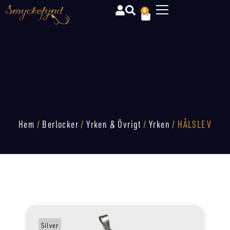
0
Hem
/
Berlocker
/
Yrken & Övrigt
/
Yrken
/ HÅLSLEV
Silver