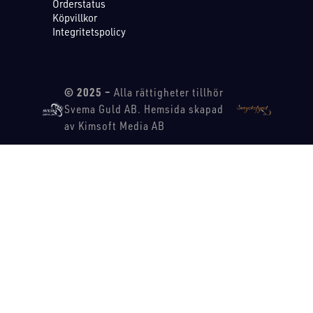
Orderstatus
Köpvillkor
Integritetspolicy
© 2025 –
Alla rättigheter tillhör
Svema Guld AB. Hemsida skapad
av Kimsoft Media AB