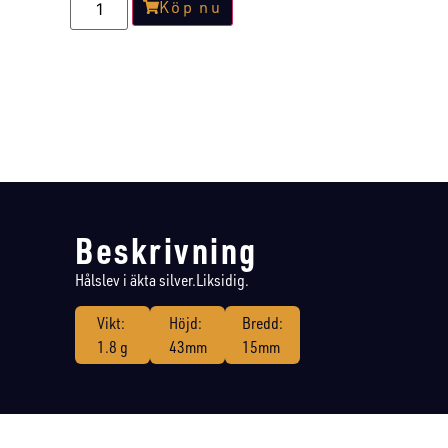
Köp nu
Beskrivning
Hålslev i äkta silver.Liksidig.
Vikt:
Höjd:
Bredd:
1.8 g
43mm
15mm