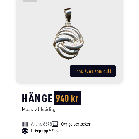
Finns även som guld!
HÄNGE
940
kr
Massiv liksidig,
Art nr. 6678
Övriga berlocker
Prisgrupp 5 Silver