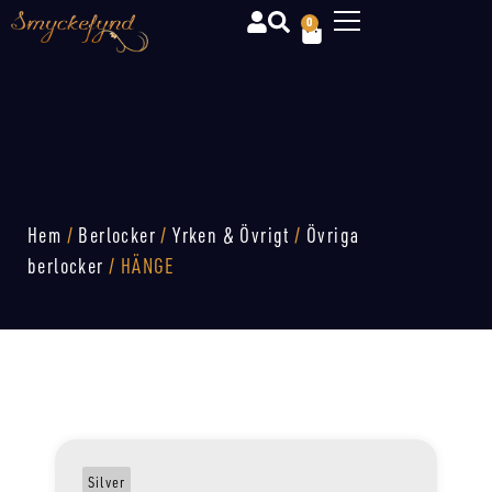
0
Hem
/
Berlocker
/
Yrken & Övrigt
/
Övriga
berlocker
/ HÄNGE
Silver