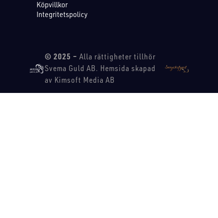
Köpvillkor
Integritetspolicy
© 2025 –
Alla rättigheter tillhör
Svema Guld AB. Hemsida skapad
av Kimsoft Media AB