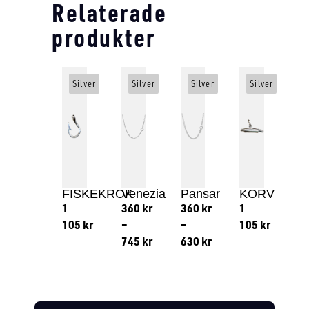
Relaterade
produkter
Silver
Silver
Silver
Silver
FISKEKROK
Venezia
Pansar
KORV
1
360
kr
360
kr
1
105
kr
–
–
105
kr
745
kr
630
kr
Lägg till i varukorg
Lägg till
Lägg till i varukorg
Lägg till i varukorg