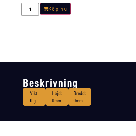
Köp nu
Beskrivning
Vikt:
Höjd:
Bredd:
0 g
0mm
0mm