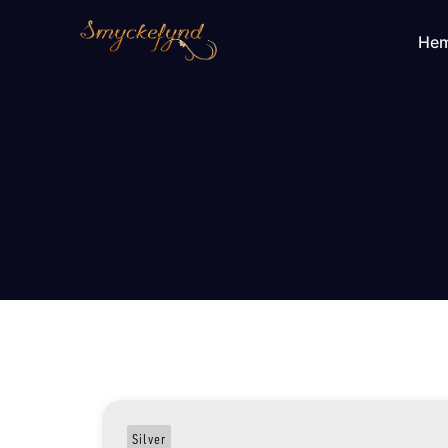
He
Silver