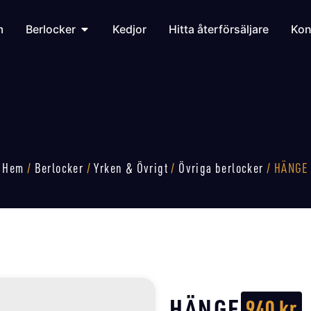
m
Berlocker
Kedjor
Hitta återförsäljare
Kon
Hem
/
Berlocker
/
Yrken & Övrigt
/
Övriga berlocker
/ HÄNGE
HÄNGE
940
kr