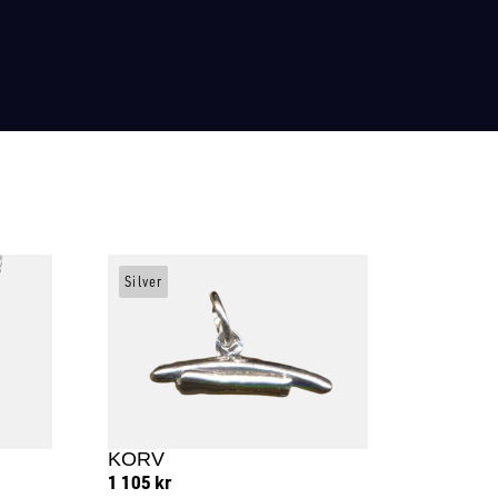
Silver
KORV
1 105
kr