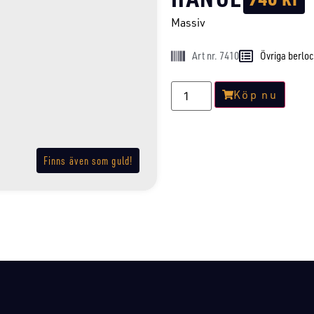
Massiv
Art nr. 7410
Övriga berlo
Köp nu
Finns även som guld!