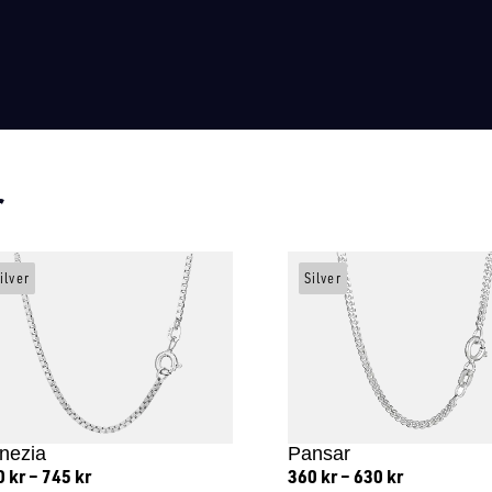
r
ilver
Silver
nezia
Pansar
0
kr
–
745
kr
360
kr
–
630
kr