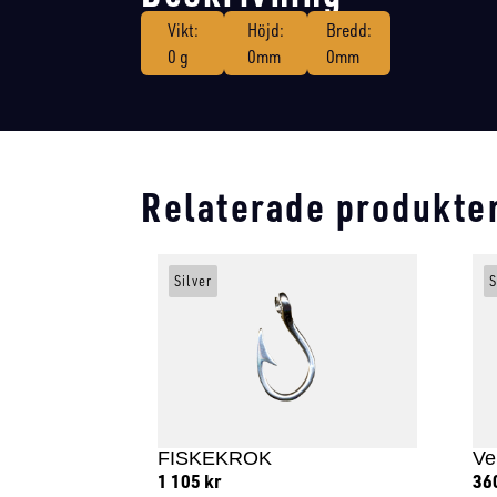
Vikt:
Höjd:
Bredd:
0 g
0mm
0mm
Relaterade produkte
Silver
S
FISKEKROK
Ve
1 105
kr
36