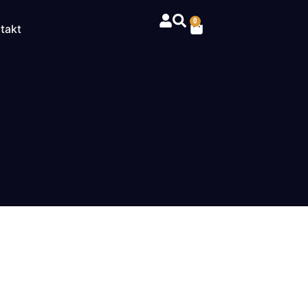
0
takt