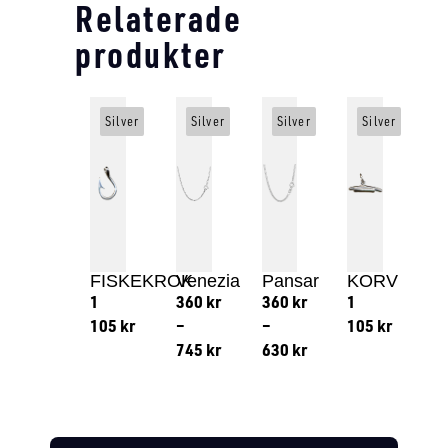
Relaterade
produkter
Silver
Silver
Silver
Silver
FISKEKROK
Venezia
Pansar
KORV
1
360
kr
360
kr
1
105
kr
–
–
105
kr
745
kr
630
kr
Lägg till i varukorg
Lägg till
Lägg till i varukorg
Lägg till i varukorg