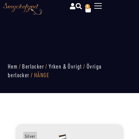
0
Hem
/
Berlocker
/
Yrken & Övrigt
/
Övriga
berlocker
/ HÄNGE
Silver