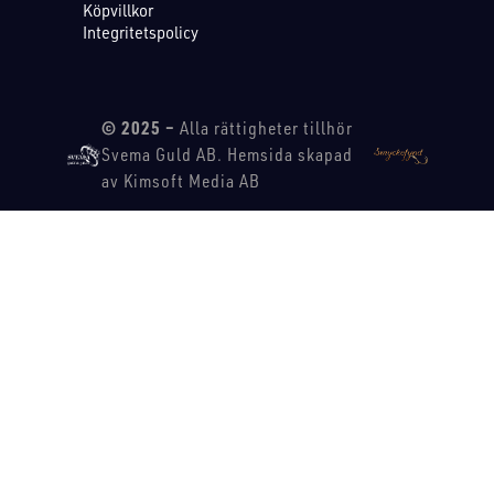
Köpvillkor
Integritetspolicy
© 2025 –
Alla rättigheter tillhör
Svema Guld AB. Hemsida skapad
av Kimsoft Media AB