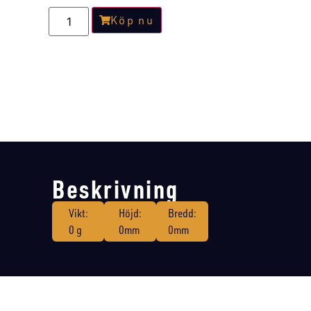
Köp nu
Beskrivning
Vikt:
Höjd:
Bredd:
0 g
0mm
0mm