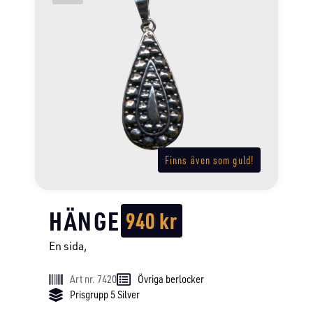
Finns även som guld!
HÄNGE
940
kr
En sida,
Art nr. 7420
Övriga berlocker
Prisgrupp 5 Silver