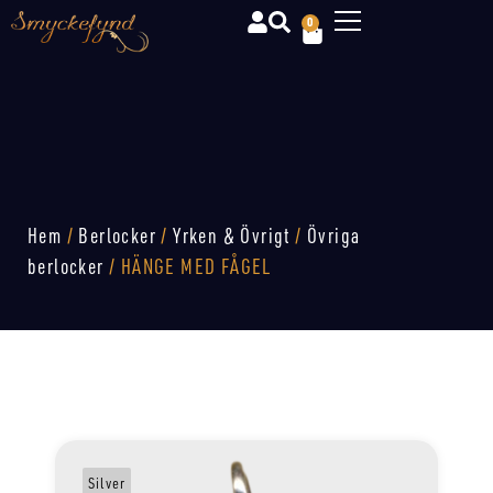
0
Hem
/
Berlocker
/
Yrken & Övrigt
/
Övriga
berlocker
/ HÄNGE MED FÅGEL
Silver