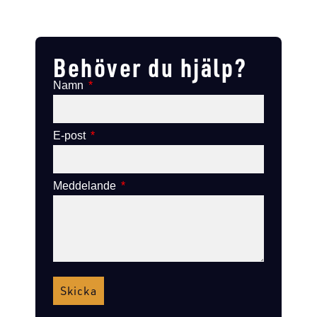
Lägg till i varukorg
Lägg till
Lägg till i varukorg
Lägg till i varukorg
Behöver du hjälp?
Namn
E-post
Meddelande
Skicka