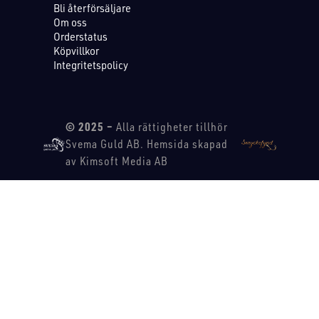
Bli återförsäljare
Om oss
Orderstatus
Köpvillkor
Integritetspolicy
© 2025 –
Alla rättigheter tillhör
Svema Guld AB. Hemsida skapad
av Kimsoft Media AB