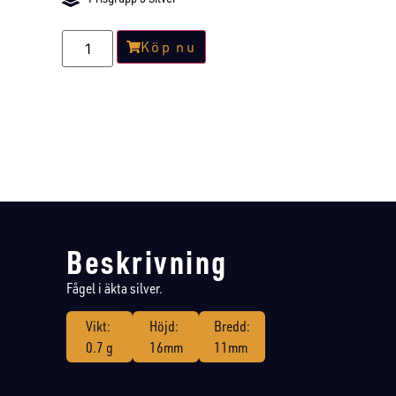
Köp nu
Beskrivning
Fågel i äkta silver.
Vikt:
Höjd:
Bredd:
0.7 g
16mm
11mm