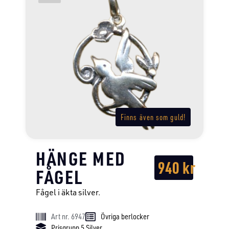
Finns även som guld!
HÄNGE MED
940
kr
FÅGEL
Fågel i äkta silver.
Art nr. 6947
Övriga berlocker
Prisgrupp 5 Silver