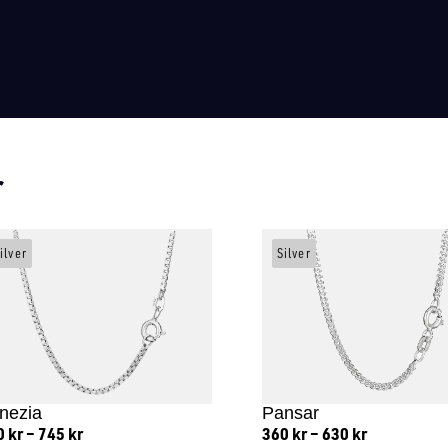
r
ilver
Silver
nezia
Pansar
0
kr
–
745
kr
360
kr
–
630
kr