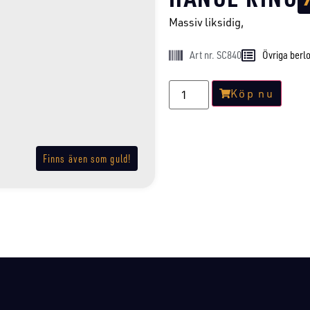
Massiv liksidig,
Art nr. SC840
Övriga berl
Köp nu
Finns även som guld!