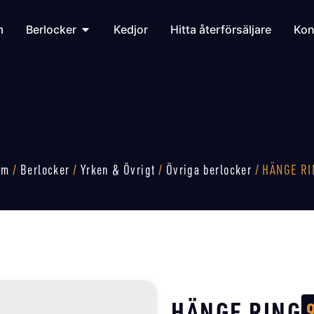
m
Berlocker
Kedjor
Hitta återförsäljare
Kon
em
/
Berlocker
/
Yrken & Övrigt
/
Övriga berlocker
/ HÄNGE RI
HÄNGE RING