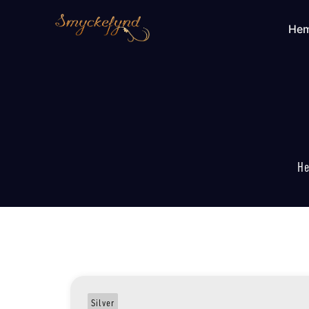
He
H
Silver