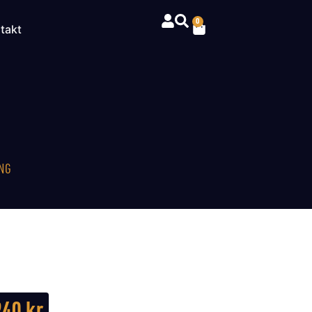
0
takt
NG
940
kr