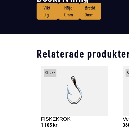
Vikt:
Höjd:
Bredd:
0 g
0mm
0mm
Relaterade produkte
Silver
S
FISKEKROK
Ve
1 105
kr
36