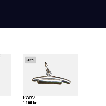
Silver
KORV
1 105
kr