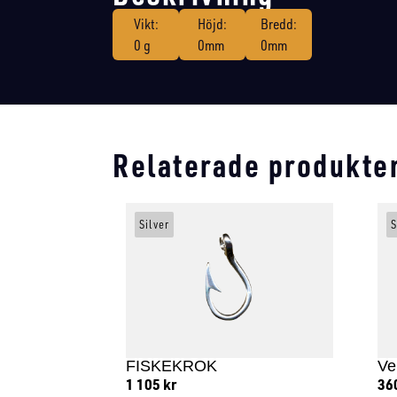
Vikt:
Höjd:
Bredd:
0 g
0mm
0mm
Relaterade produkte
Silver
S
FISKEKROK
Ve
1 105
kr
36