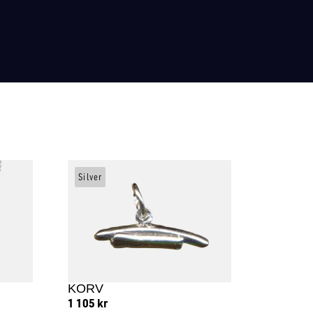
Silver
KORV
1 105
kr