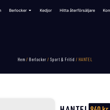
m
Berlocker
Kedjor
Hitta återförsäljare
Kon
Hem
/
Berlocker
/
Sport & Fritid
/ HANTEL
HANTEL
940
kr