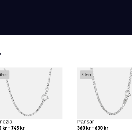
r
ilver
Silver
nezia
Pansar
0
kr
–
745
kr
360
kr
–
630
kr