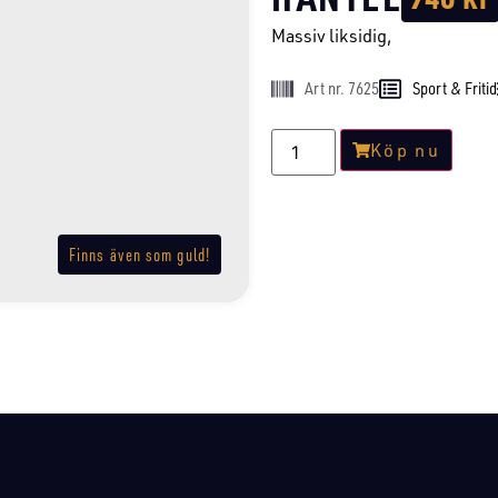
Massiv liksidig,
Art nr. 7625
Sport & Fritid
Köp nu
Finns även som guld!