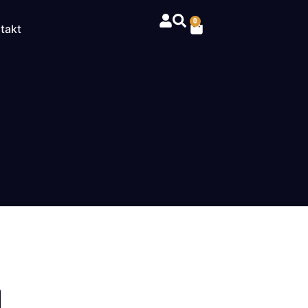
0
takt