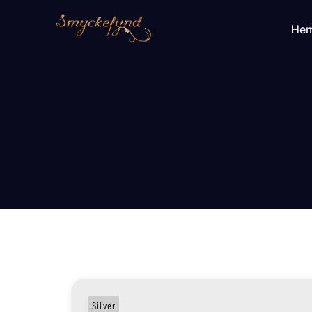
He
Silver