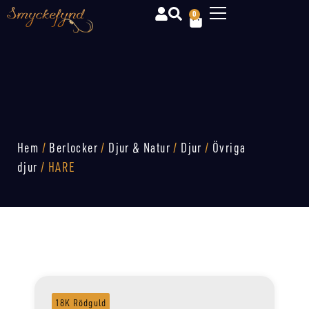
0
Hem
/
Berlocker
/
Djur & Natur
/
Djur
/
Övriga
djur
/ HARE
18K Rödguld