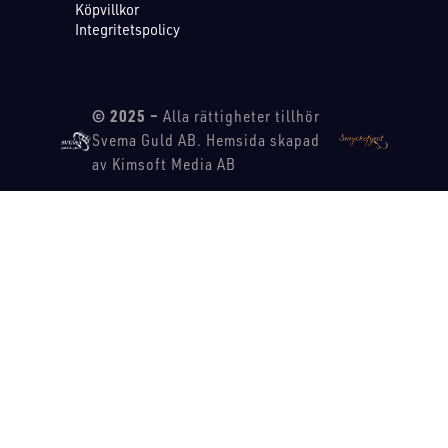
Köpvillkor
Integritetspolicy
© 2025 –
Alla rättigheter tillhör
Svema Guld AB. Hemsida skapad
av Kimsoft Media AB