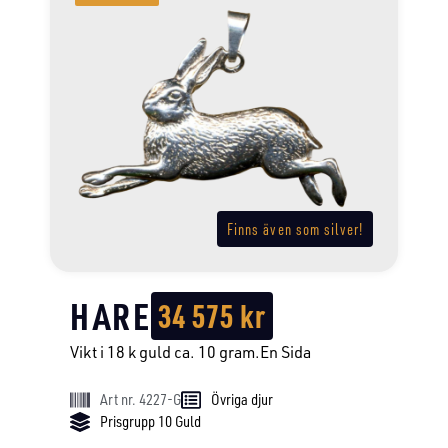
Finns även som silver!
HARE
34 575
kr
Vikt i 18 k guld ca. 10 gram.En Sida
Art nr. 4227-G
Övriga djur
Prisgrupp 10 Guld