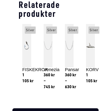
Relaterade
produkter
Silver
Silver
Silver
Silver
FISKEKROK
Venezia
Pansar
KORV
1
360
kr
360
kr
1
105
kr
–
–
105
kr
745
kr
630
kr
Lägg till i varukorg
Lägg till
Lägg till i varukorg
Lägg till i varukorg