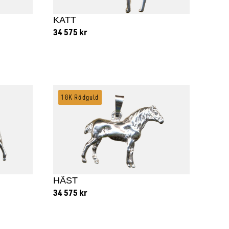
KATT
34 575
kr
Lägg till i varukorg
18K Rödguld
HÄST
34 575
kr
Lägg till i varukorg