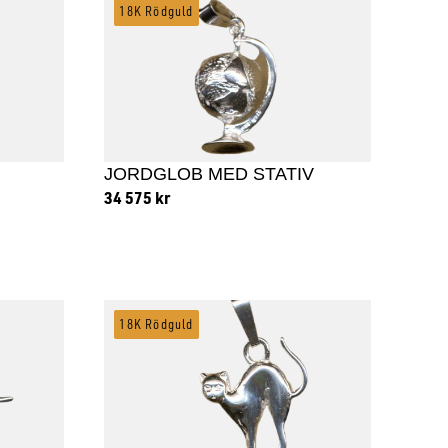
18K Rödguld
JORDGLOB MED STATIV
34 575
kr
Lägg till i varukorg
18K Rödguld