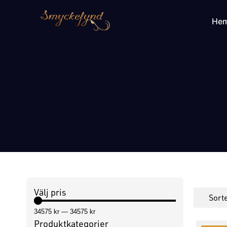
He
Välj pris
34575
kr
—
34575
kr
Produktkategorier