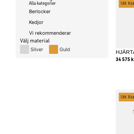
Alla kategorier
18K Rö
Berlocker
Kedjor
Vi rekommenderar
Välj material
Silver
Guld
HJÄRT
34 575
k
Lägg
18K Rö