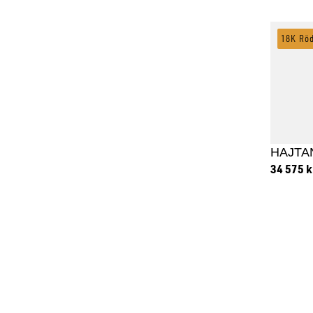
18K Rö
HAJTA
34 575
k
Lägg