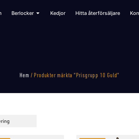
m
Berlocker
Kedjor
Hitta återförsäljare
Kon
Hem
/ Produkter märkta ”Prisgrupp 10 Guld”