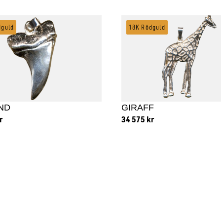
dguld
18K Rödguld
ND
GIRAFF
r
34 575
kr
 till i varukorg
Lägg till i varukorg