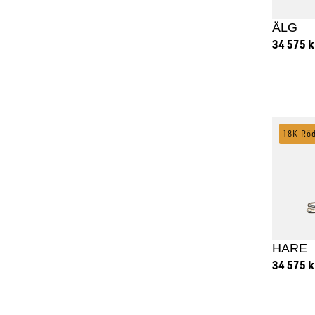
ÄLG
34 575
k
Lägg
18K Rö
HARE
34 575
k
Lägg