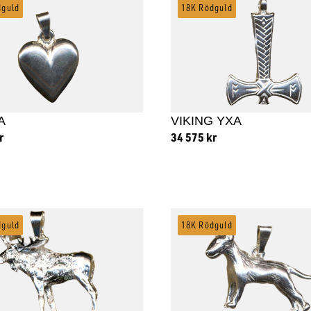
dguld
18K Rödguld
A
VIKING YXA
r
34 575
kr
 till i varukorg
Lägg till i varukorg
dguld
18K Rödguld