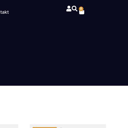
0
takt