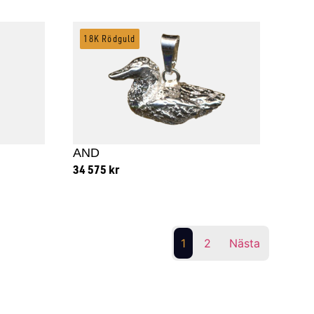
18K Rödguld
AND
34 575
kr
Lägg till i varukorg
1
2
Nästa