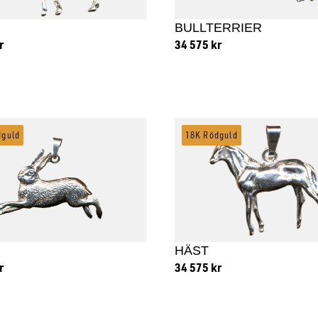
BULLTERRIER
r
34 575
kr
 till i varukorg
Lägg till i varukorg
dguld
18K Rödguld
HÄST
r
34 575
kr
 till i varukorg
Lägg till i varukorg