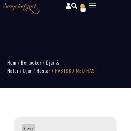
0
Hem
/
Berlocker
/
Djur &
Natur
/
Djur
/
Hästar
/ HÄSTSKO MED HÄST
Silver