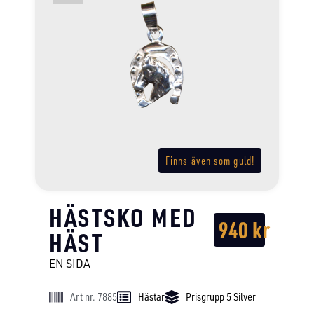
Finns även som guld!
HÄSTSKO MED
940
kr
HÄST
EN SIDA
Art nr. 7885
Hästar
Prisgrupp 5 Silver