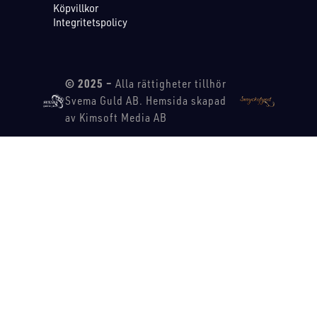
Köpvillkor
Integritetspolicy
© 2025 –
Alla rättigheter tillhör
Svema Guld AB. Hemsida skapad
av Kimsoft Media AB