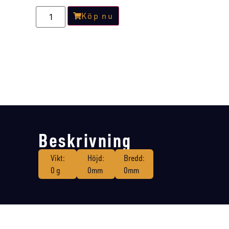
Köp nu
Beskrivning
Vikt:
Höjd:
Bredd:
0 g
0mm
0mm