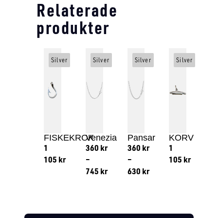
Relaterade
produkter
Silver
Silver
Silver
Silver
FISKEKROK
Venezia
Pansar
KORV
1
360
kr
360
kr
1
105
kr
–
–
105
kr
745
kr
630
kr
Lägg till i varukorg
Lägg till
Lägg till i varukorg
Lägg till i varukorg