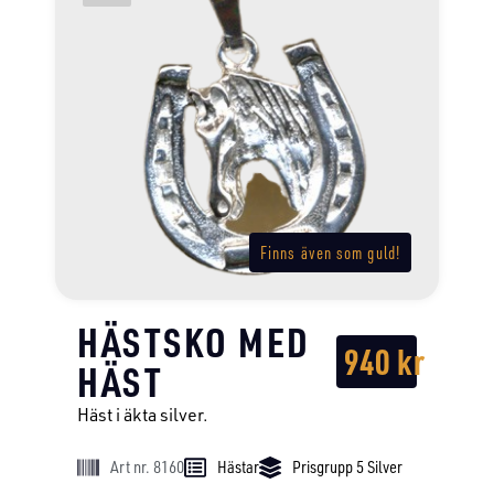
Finns även som guld!
HÄSTSKO MED
940
kr
HÄST
Häst i äkta silver.
Art nr. 8160
Hästar
Prisgrupp 5 Silver