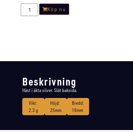
Köp nu
Beskrivning
Häst i äkta silver. Slät baksida.
Vikt:
Höjd:
Bredd:
2.3 g
25mm
18mm