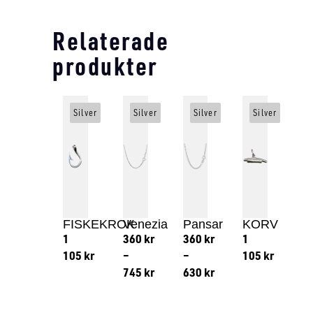
Relaterade
produkter
Silver
Silver
Silver
Silver
FISKEKROK
Venezia
Pansar
KORV
1
360
kr
360
kr
1
105
kr
–
–
105
kr
745
kr
630
kr
Lägg till i varukorg
Lägg till