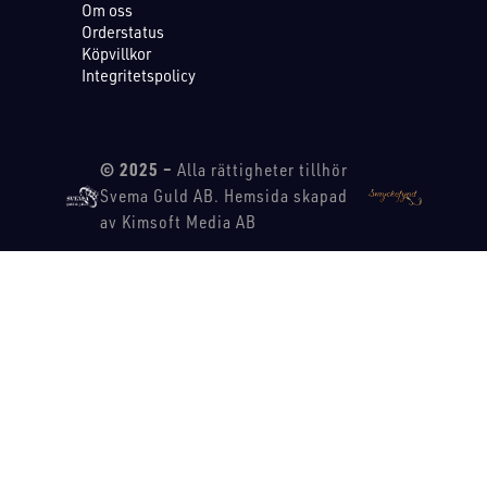
Om oss
Orderstatus
Köpvillkor
Integritetspolicy
© 2025 –
Alla rättigheter tillhör
Svema Guld AB. Hemsida skapad
av Kimsoft Media AB