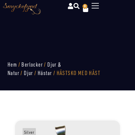
0
Hem
/
Berlocker
/
Djur &
Natur
/
Djur
/
Hästar
/ HÄSTSKO MED HÄST
Silver