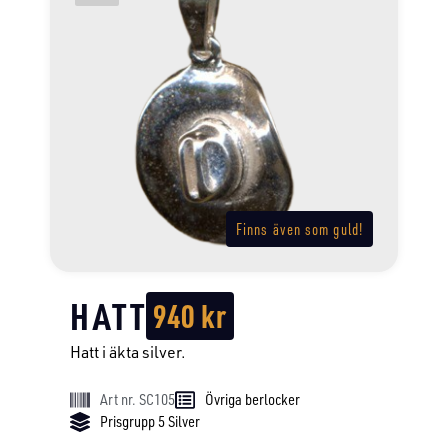
Finns även som guld!
HATT
940
kr
Hatt i äkta silver.
Art nr. SC105
Övriga berlocker
Prisgrupp 5 Silver