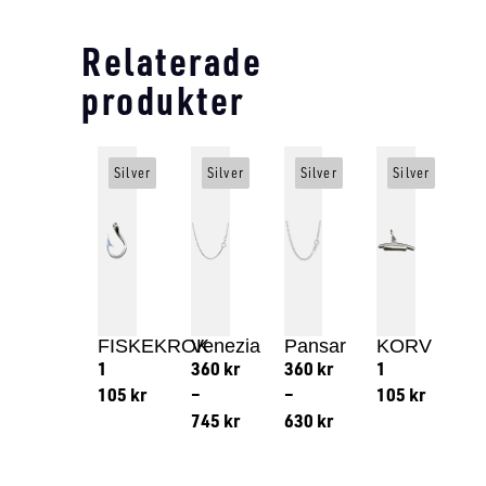
Relaterade
produkter
Silver
Silver
Silver
Silver
FISKEKROK
Venezia
Pansar
KORV
1
360
kr
360
kr
1
105
kr
–
–
105
kr
745
kr
630
kr
Lägg till i varukorg
Lägg till