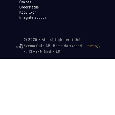
Om oss
Orderstatus
Köpvillkor
Integritetspolicy
© 2025 –
Alla rättigheter tillhör
Svema Guld AB. Hemsida skapad
av Kimsoft Media AB