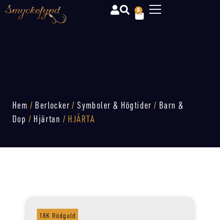
0
Hem
/
Berlocker
/
Symboler & Högtider
/
Barn &
Dop
/
Hjärtan
/ HJÄRTA
18K Rödguld