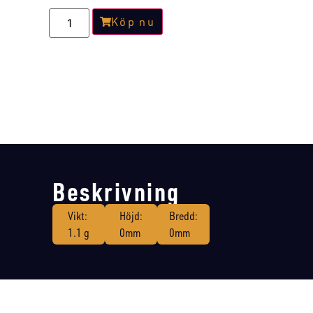
Köp nu
Beskrivning
Vikt:
Höjd:
Bredd:
1.1 g
0mm
0mm