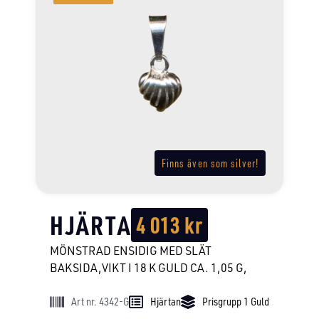
Finns även som silver!
HJÄRTA
4 013
kr
MÖNSTRAD ENSIDIG MED SLÄT
BAKSIDA,VIKT I 18 K GULD CA. 1,05 G,
Art nr. 4342-G
Hjärtan
Prisgrupp 1 Guld