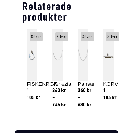
Relaterade
produkter
Silver
Silver
Silver
Silver
FISKEKROK
Venezia
Pansar
KORV
1
360
kr
360
kr
1
105
kr
–
–
105
kr
745
kr
630
kr
Lägg till i varukorg
Lägg till
Lägg till i varukorg
Lägg till i varukorg