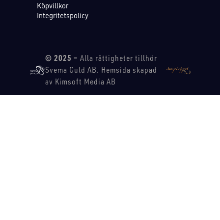
Köpvillkor
Integritetspolicy
© 2025 –
Alla rättigheter tillhör
Svema Guld AB. Hemsida skapad
av Kimsoft Media AB