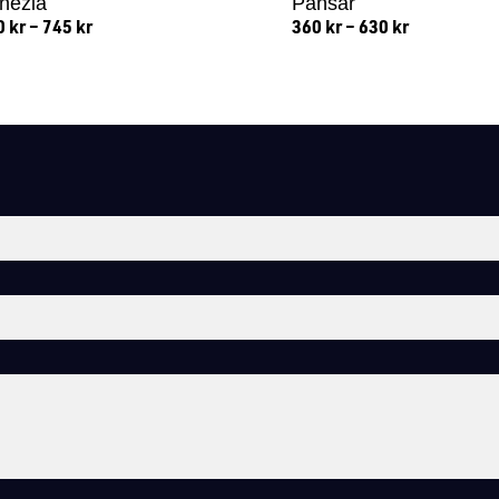
nezia
Pansar
0
kr
–
745
kr
360
kr
–
630
kr
Lägg till i varukorg
Lägg till i varukorg