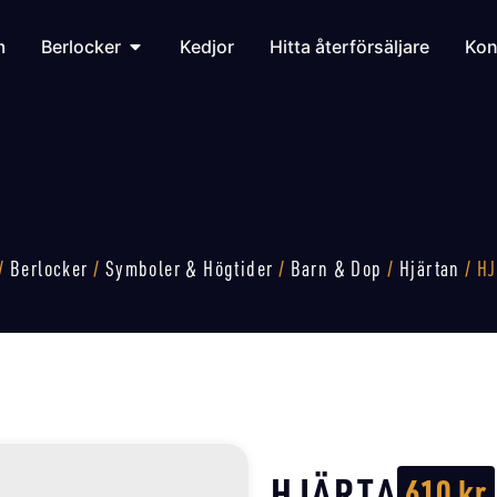
m
Berlocker
Kedjor
Hitta återförsäljare
Kon
/
Berlocker
/
Symboler & Högtider
/
Barn & Dop
/
Hjärtan
/ H
HJÄRTA
610
kr