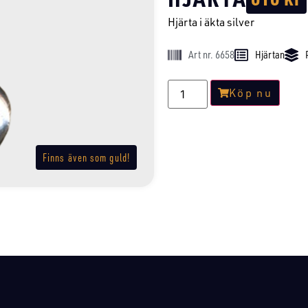
Hjärta i äkta silver
Art nr. 6658
Hjärtan
Köp nu
Finns även som guld!