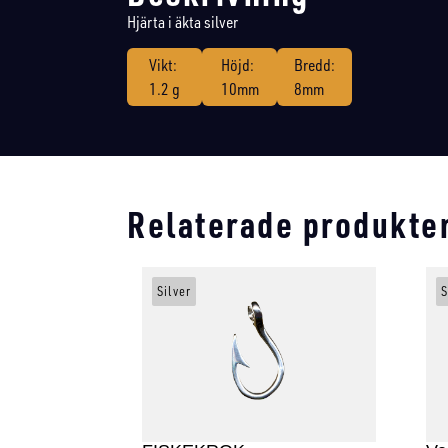
Hjärta i äkta silver
Vikt:
Höjd:
Bredd:
1.2 g
10mm
8mm
Relaterade produkte
Silver
S