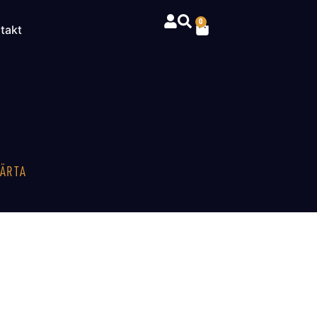
0
takt
JÄRTA