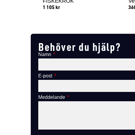
FISKEKROK
Ve
1 105
kr
36
Lägg till i varukorg
Behöver du hjälp?
Namn
E-post
Meddelande