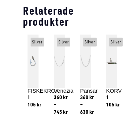
Relaterade
produkter
Silver
Silver
Silver
Silver
FISKEKROK
Venezia
Pansar
KORV
1
360
kr
360
kr
1
105
kr
–
–
105
kr
745
kr
630
kr
Lägg till i varukorg
Lägg till
Lägg till i varukorg
Lägg till i varukorg