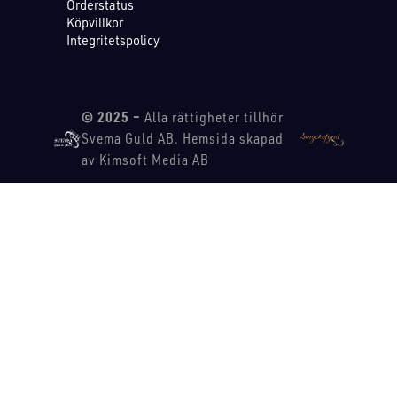
Orderstatus
Köpvillkor
Integritetspolicy
© 2025 –
Alla rättigheter tillhör
Svema Guld AB. Hemsida skapad
av Kimsoft Media AB