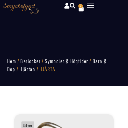
0
Hem
/
Berlocker
/
Symboler & Högtider
/
Barn &
Dop
/
Hjärtan
/ HJÄRTA
Silver