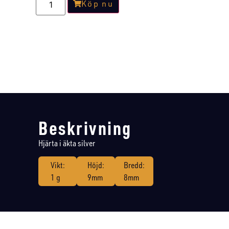
Köp nu
Beskrivning
Hjärta i äkta silver
Vikt:
Höjd:
Bredd:
1 g
9mm
8mm