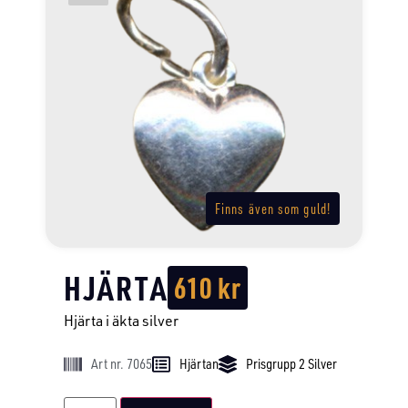
Finns även som guld!
HJÄRTA
610
kr
Hjärta i äkta silver
Art nr. 7065
Hjärtan
Prisgrupp 2 Silver