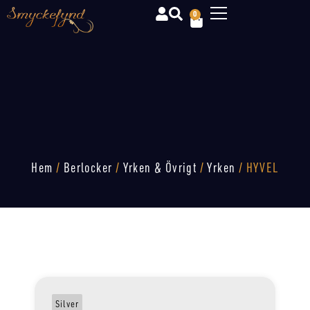
0
Hem
/
Berlocker
/
Yrken & Övrigt
/
Yrken
/ HYVEL
Silver