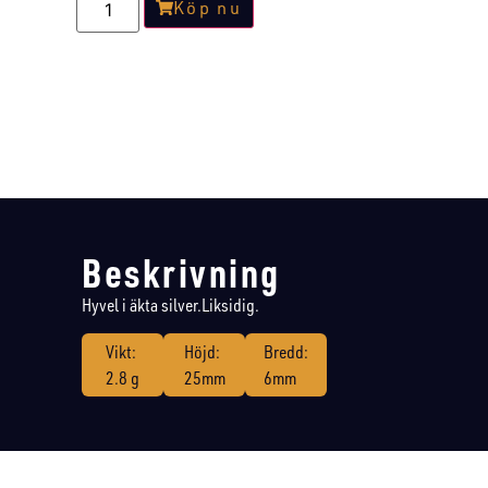
Köp nu
Beskrivning
Hyvel i äkta silver.Liksidig.
Vikt:
Höjd:
Bredd:
2.8 g
25mm
6mm