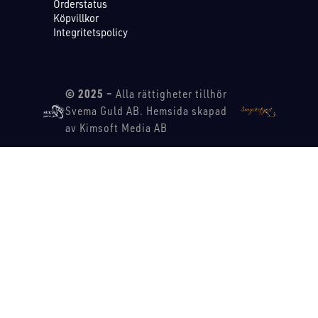
Orderstatus
Köpvillkor
Integritetspolicy
© 2025 –
Alla rättigheter tillhör
Svema Guld AB. Hemsida skapad
av Kimsoft Media AB