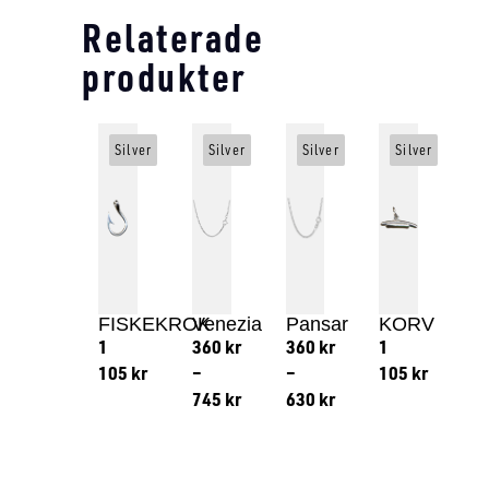
Relaterade
produkter
Silver
Silver
Silver
Silver
FISKEKROK
Venezia
Pansar
KORV
1
360
kr
360
kr
1
105
kr
–
–
105
kr
745
kr
630
kr
Lägg till i varukorg
Lägg till
Lägg till i varukorg
Lägg till i varukorg