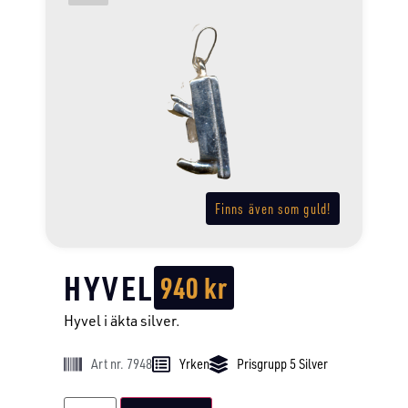
Finns även som guld!
HYVEL
940
kr
Hyvel i äkta silver.
Art nr. 7948
Yrken
Prisgrupp 5 Silver