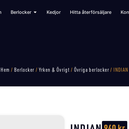
m
Berlocker
Kedjor
Hitta återförsäljare
Kon
Hem
/
Berlocker
/
Yrken & Övrigt
/
Övriga berlocker
/ INDIAN
INDIAN
940
kr