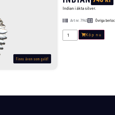
Indian i äkta silver.
Art nr. 7945
Övriga berlo
Köp nu
Finns även som guld!