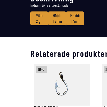
Indian i äkta silver.En sida.
Vikt:
Höjd:
Bredd:
2 g
19mm
17mm
Relaterade produkte
Silver
S