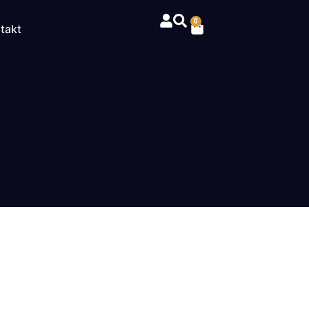
0
takt