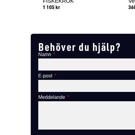
FISKEKROK
Ve
1 105
kr
36
Lägg till i varukorg
Behöver du hjälp?
Namn
E-post
Meddelande