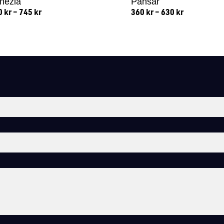
nezia
Pansar
0
kr
–
745
kr
360
kr
–
630
kr
Lägg till i varukorg
Lägg till i varukorg