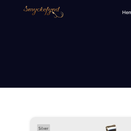
He
Silver