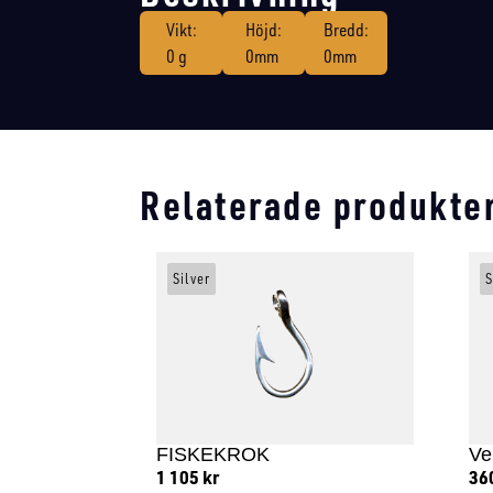
Vikt:
Höjd:
Bredd:
0 g
0mm
0mm
Relaterade produkte
Silver
S
FISKEKROK
Ve
1 105
kr
36