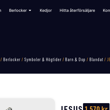
m
Berlocker
Kedjor
Hitta återförsäljare
Kon
/
Berlocker
/
Symboler & Högtider
/
Barn & Dop
/
Blandat
/ J
JESUS
1 570
kr