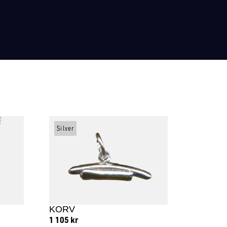
Silver
KORV
1 105
kr