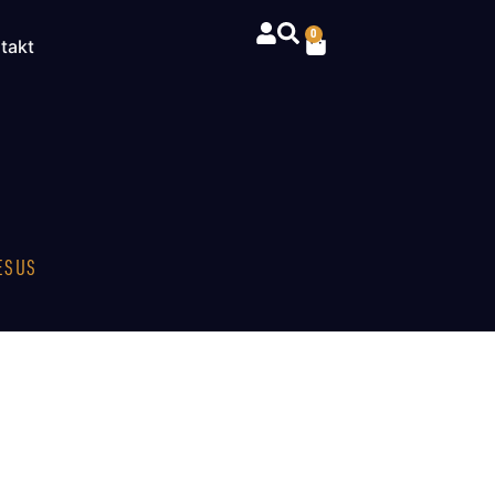
0
takt
ESUS