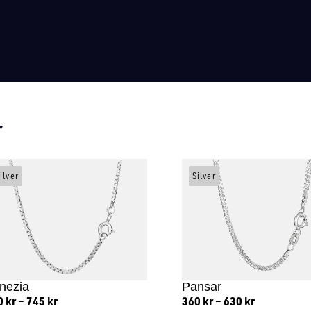
r
ilver
Silver
nezia
Pansar
0
kr
–
745
kr
360
kr
–
630
kr