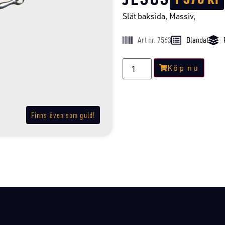
Slät baksida, Massiv,
Art nr. 7563
Blandat
Köp nu
Finns även som guld!