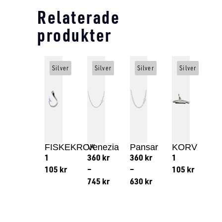
Relaterade
produkter
Silver
Silver
Silver
Silver
FISKEKROK
Venezia
Pansar
KORV
1
360
kr
360
kr
1
105
kr
–
–
105
kr
745
kr
630
kr
Lägg till i varukorg
Lägg till
Lägg till i varukorg
Lägg till i varukorg