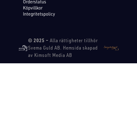
Orderstatus
Köpvillkor
Integritetspolicy
© 2025 –
Alla rättigheter tillhör
Svema Guld AB. Hemsida skapad
av Kimsoft Media AB