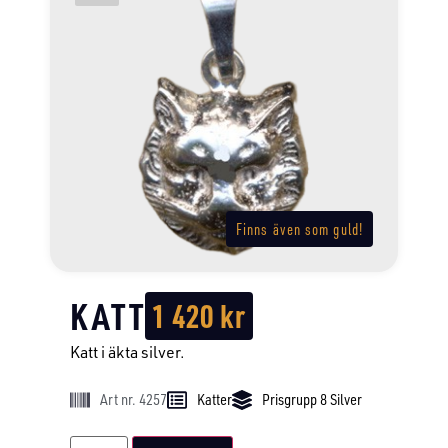
Finns även som guld!
KATT
1 420
kr
Katt i äkta silver.
Art nr. 4257
Katter
Prisgrupp 8 Silver