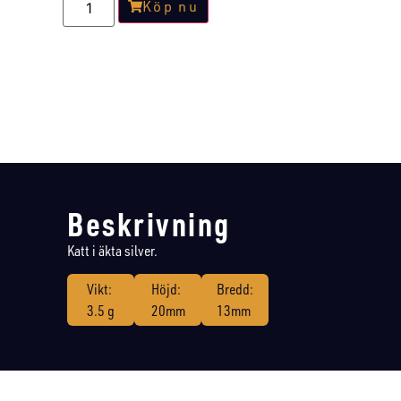
Köp nu
Beskrivning
Katt i äkta silver.
Vikt:
Höjd:
Bredd:
3.5 g
20mm
13mm