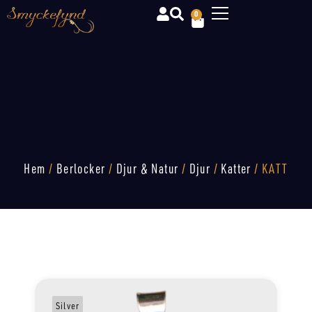
0
Hem
/
Berlocker
/
Djur & Natur
/
Djur
/
Katter
/ KATT
Silver