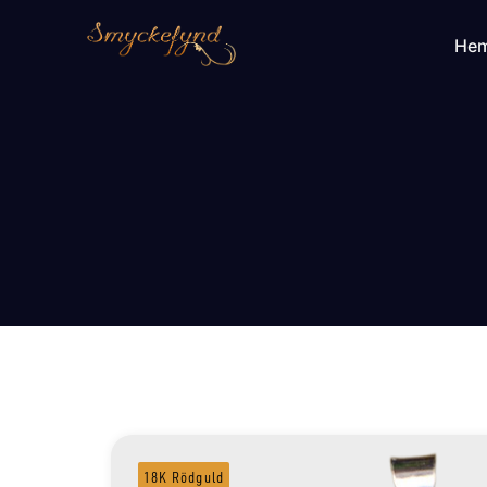
He
18K Rödguld