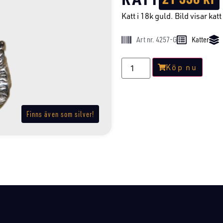
Katt i 18k guld. Bild visar katt 
Art nr. 4257-G
Katter
Köp nu
Finns även som silver!