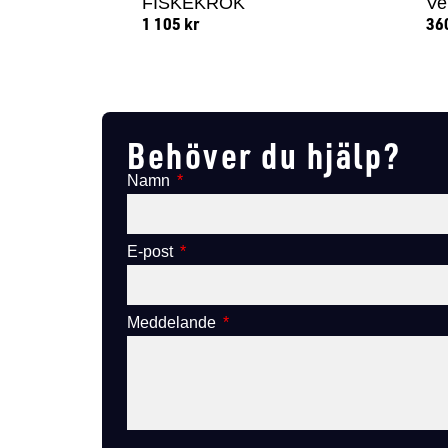
FISKEKROK
Ve
1 105
kr
36
Lägg till i varukorg
Behöver du hjälp?
Namn
E-post
Meddelande