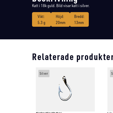
Katt i 18k guld. Bild visar katt i silver.
Vikt:
Höjd:
Bredd:
5.3 g
20mm
13mm
Relaterade produkte
Silver
S