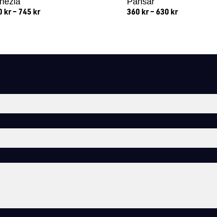
nezia
Pansar
0
kr
–
745
kr
360
kr
–
630
kr
Lägg till i varukorg
Lägg till i varukorg