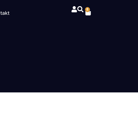
0
takt