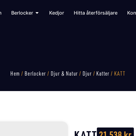
m
Berlocker
Kedjor
Hitta återförsäljare
Kon
Hem
/
Berlocker
/
Djur & Natur
/
Djur
/
Katter
/ KATT
KATT
21 538
kr