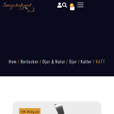
0
Hem
/
Berlocker
/
Djur & Natur
/
Djur
/
Katter
/ KATT
18K Rödguld