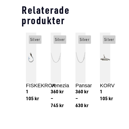
Relaterade
produkter
Silver
Silver
Silver
Silver
FISKEKROK
Venezia
Pansar
KORV
1
360
kr
360
kr
1
105
kr
–
–
105
kr
745
kr
630
kr
Lägg till i varukorg
Lägg till
Lägg till i varukorg
Lägg till i varukorg