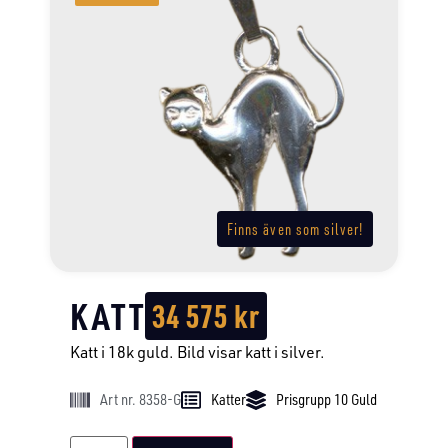
Finns även som silver!
KATT
34 575
kr
Katt i 18k guld. Bild visar katt i silver.
Art nr. 8358-G
Katter
Prisgrupp 10 Guld