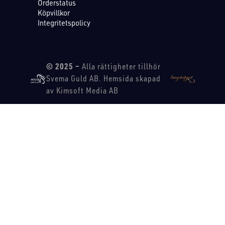
Orderstatus
Köpvillkor
Integritetspolicy
© 2025 –
Alla rättigheter tillhör
Svema Guld AB. Hemsida skapad
av Kimsoft Media AB