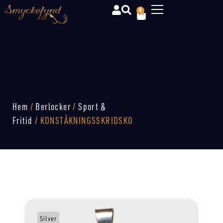
0
Hem
/
Berlocker
/
Sport &
Fritid
/ KONSTÅKNINGSSKRIDSKO
Silver