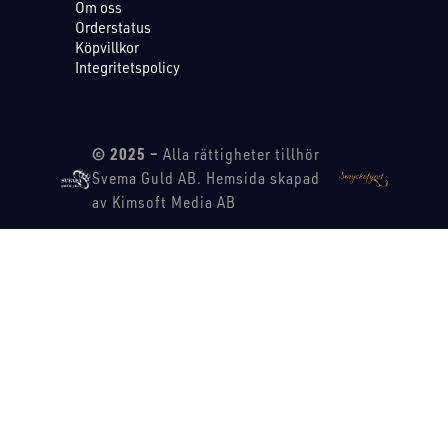
Om oss
Orderstatus
Köpvillkor
Integritetspolicy
© 2025 –
Alla rättigheter tillhör
Svema Guld AB. Hemsida skapad
av Kimsoft Media AB