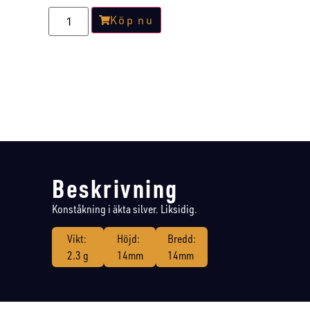
Köp nu
Beskrivning
Konståkning i äkta silver. Liksidig.
Vikt:
Höjd:
Bredd:
2.3 g
14mm
14mm