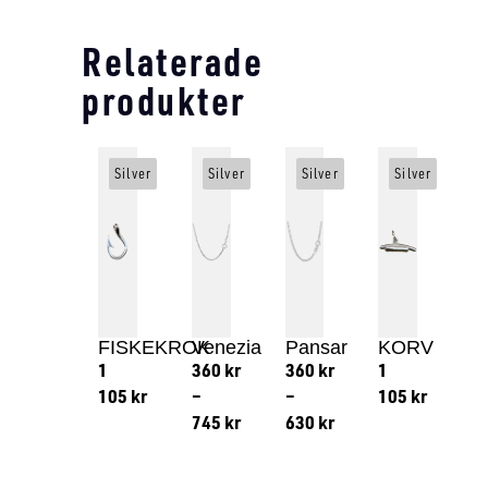
Relaterade
produkter
Silver
Silver
Silver
Silver
FISKEKROK
Venezia
Pansar
KORV
1
360
kr
360
kr
1
105
kr
–
–
105
kr
745
kr
630
kr
Lägg till i varukorg
Lägg till