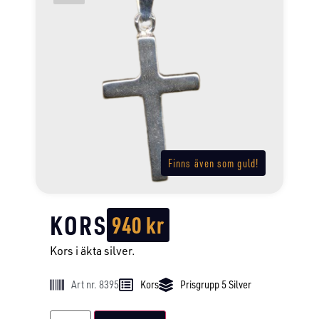
Finns även som guld!
KORS
940
kr
Kors i äkta silver.
Art nr. 8395
Kors
Prisgrupp 5 Silver