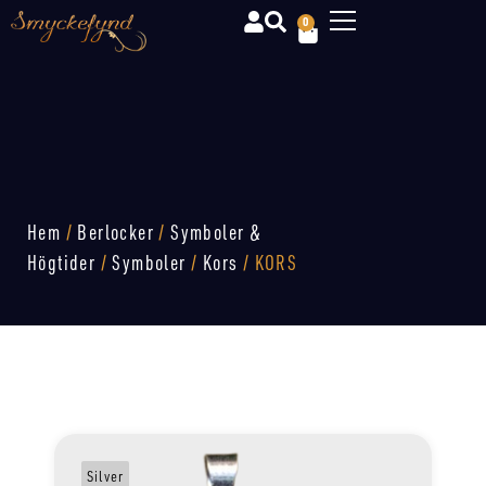
0
Hem
/
Berlocker
/
Symboler &
Högtider
/
Symboler
/
Kors
/ KORS
Silver