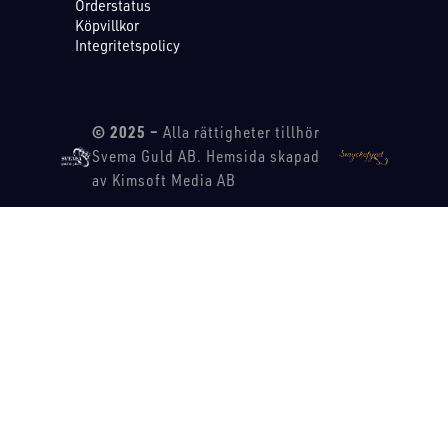
Orderstatus
Köpvillkor
Integritetspolicy
© 2025 –
Alla rättigheter tillhör
Svema Guld AB. Hemsida skapad
av Kimsoft Media AB