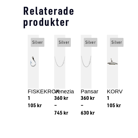
Relaterade
produkter
Silver
Silver
Silver
Silver
FISKEKROK
Venezia
Pansar
KORV
1
360
kr
360
kr
1
105
kr
–
–
105
kr
745
kr
630
kr
Lägg till i varukorg
Lägg till
Lägg till i varukorg
Lägg till i varukorg