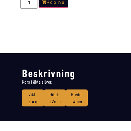
Köp nu
Beskrivning
Kors i äkta silver.
Vikt:
Höjd:
Bredd:
2.4 g
22mm
14mm