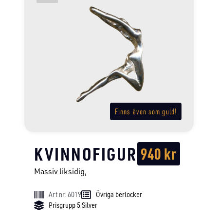
Finns även som guld!
KVINNOFIGUR
940
kr
Massiv liksidig,
Art nr. 6019
Övriga berlocker
Prisgrupp 5 Silver