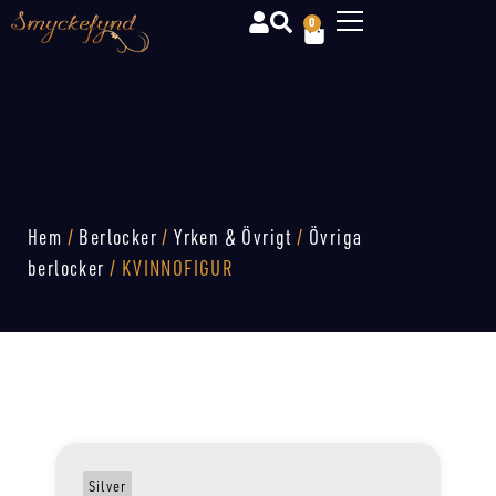
0
Hem
/
Berlocker
/
Yrken & Övrigt
/
Övriga
berlocker
/ KVINNOFIGUR
Silver