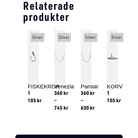
Relaterade
produkter
Silver
Silver
Silver
Silver
FISKEKROK
Venezia
Pansar
KORV
1
360
kr
360
kr
1
105
kr
–
–
105
kr
745
kr
630
kr
Lägg till i varukorg
Lägg till
Lägg till i varukorg
Lägg till i varukorg