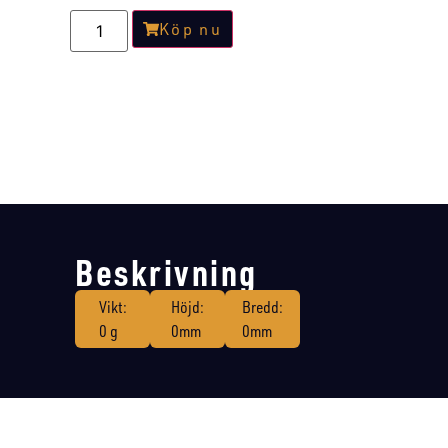
Köp nu
Beskrivning
Vikt:
Höjd:
Bredd:
0 g
0mm
0mm