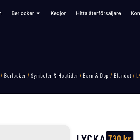
m
Berlocker
Kedjor
Hitta återförsäljare
Kon
/
Berlocker
/
Symboler & Högtider
/
Barn & Dop
/
Blandat
/ L
LYCKA
730
kr