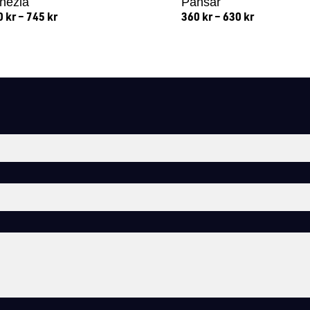
nezia
Pansar
0
kr
–
745
kr
360
kr
–
630
kr
Lägg till i varukorg
Lägg till i varukorg