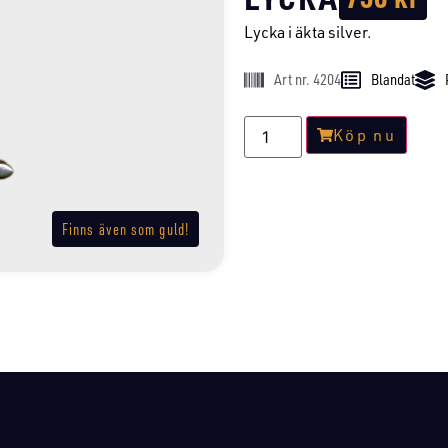
Lycka i äkta silver.
Art nr. 4204
Blandat
Köp nu
Finns även som guld!