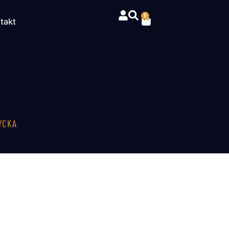
0
takt
YCKA