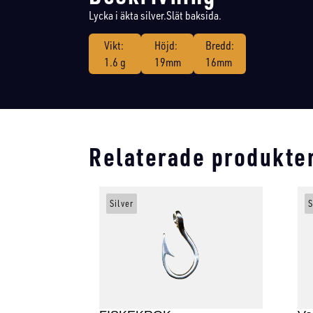
Lycka i äkta silver.Slät baksida.
Vikt:
Höjd:
Bredd:
1.6 g
19mm
16mm
Relaterade produkte
Silver
S