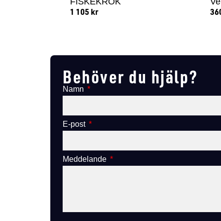
FISKEKROK
Ve
1 105
kr
36
Lägg till i varukorg
Behöver du hjälp?
Namn
E-post
Meddelande