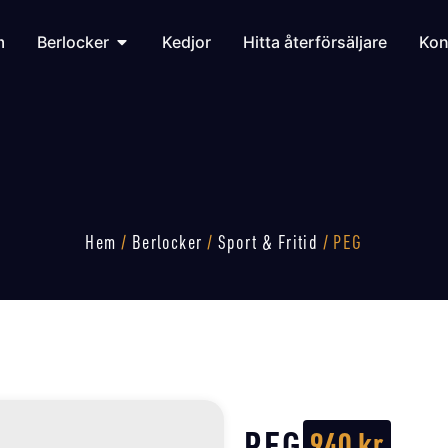
m
Berlocker
Kedjor
Hitta återförsäljare
Kon
Hem
/
Berlocker
/
Sport & Fritid
/ PEG
PEG
940
kr