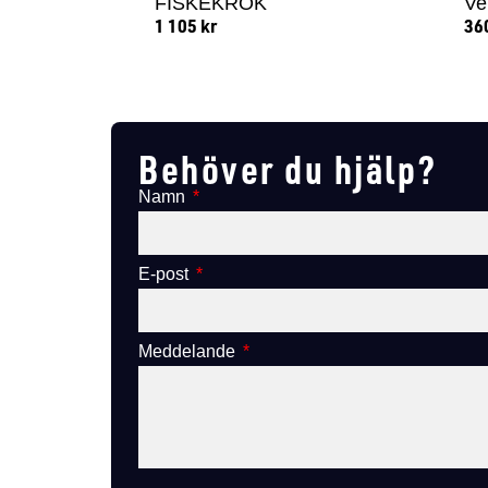
FISKEKROK
Ve
1 105
kr
36
Lägg till i varukorg
Behöver du hjälp?
Namn
E-post
Meddelande