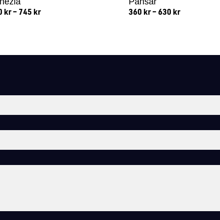
nezia
Pansar
0
kr
–
745
kr
360
kr
–
630
kr
Lägg till i varukorg
Lägg till i varukorg