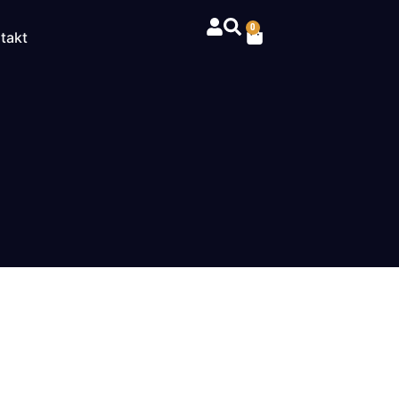
0
takt