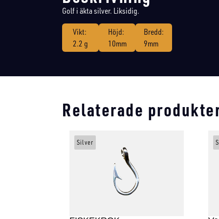
Golf i äkta silver. Liksidig.
Vikt:
Höjd:
Bredd:
2.2 g
10mm
9mm
Relaterade produkte
Silver
S