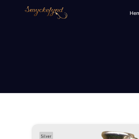
He
Silver