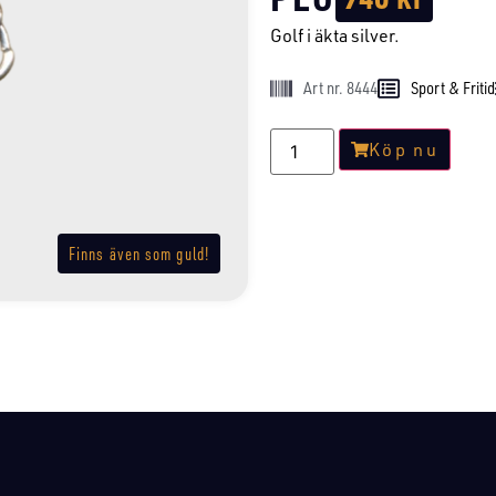
Golf i äkta silver.
Art nr. 8444
Sport & Fritid
Köp nu
Finns även som guld!