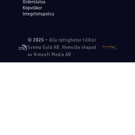
Orderstatus
Köpvillkor
Integritetspolicy
© 2025 –
Alla rättigheter tillhör
Svema Guld AB. Hemsida skapad
av Kimsoft Media AB