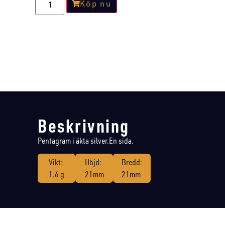
Köp nu
Beskrivning
Pentagram i äkta silver.En sida.
Vikt:
Höjd:
Bredd:
1.6 g
21mm
21mm