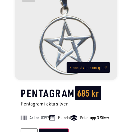
Finns även som guld!
PENTAGRAM
685
kr
Pentagram i äkta silver.
Art nr. 8392
Blandat
Prisgrupp 3 Silver