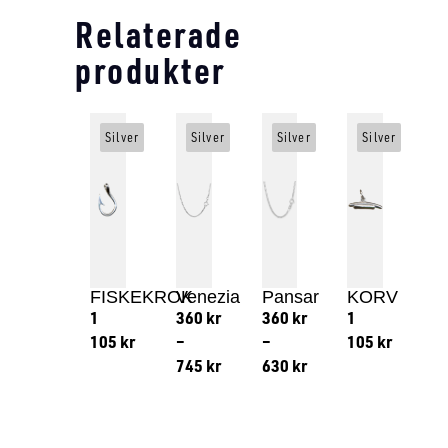
Relaterade
produkter
Silver
Silver
Silver
Silver
FISKEKROK
Venezia
Pansar
KORV
1
360
kr
360
kr
1
105
kr
–
–
105
kr
745
kr
630
kr
Lägg till i varukorg
Lägg till
Lägg till i varukorg
Lägg till i varukorg