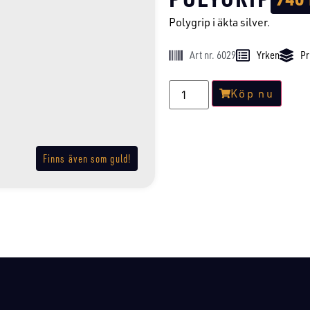
Polygrip i äkta silver.
Art nr. 6029
Yrken
Pr
Köp nu
Finns även som guld!