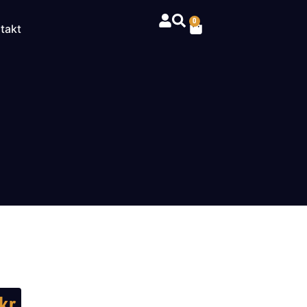
0
takt
kr