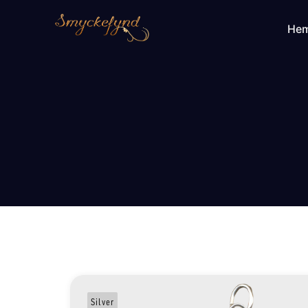
He
Silver