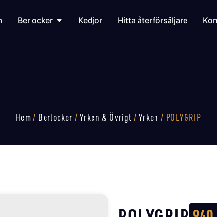
m
Berlocker
Kedjor
Hitta återförsäljare
Kon
Hem
/
Berlocker
/
Yrken & Övrigt
/
Yrken
/ POLYGRIP
POLYGRIP
940