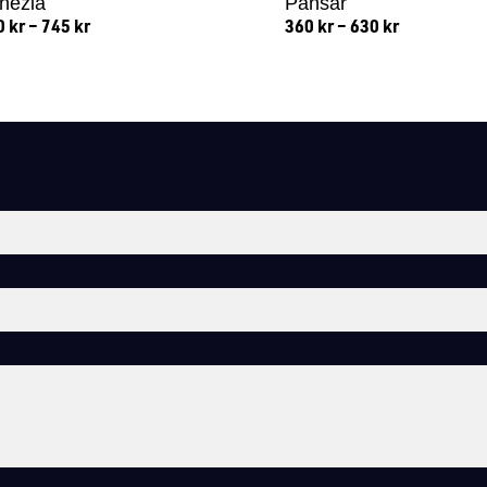
nezia
Pansar
0
kr
–
745
kr
360
kr
–
630
kr
Lägg till i varukorg
Lägg till i varukorg