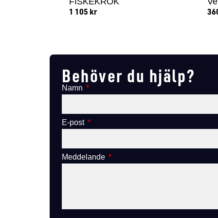
FISKEKROK
Ve
1 105
kr
36
Lägg till i varukorg
Behöver du hjälp?
Namn
E-post
Meddelande