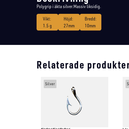
Polygrip i äkta silver.Massiv liksidig.
Vikt:
Höjd:
Bredd:
1.5 g
27mm
10mm
Relaterade produkte
Silver
S