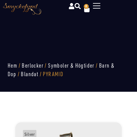
0
Hem
/
Berlocker
/
Symboler & Högtider
/
Barn &
Dop
/
Blandat
/ PYRAMID
Silver