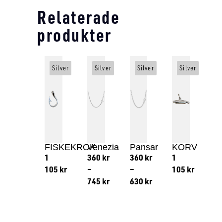
Relaterade
produkter
Silver
Silver
Silver
Silver
FISKEKROK
Venezia
Pansar
KORV
1
360
kr
360
kr
1
105
kr
–
–
105
kr
745
kr
630
kr
Lägg till i varukorg
Lägg till
Lägg till i varukorg
Lägg till i varukorg