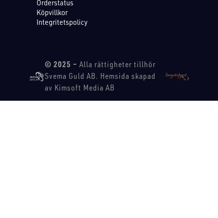
Orderstatus
Köpvillkor
Integritetspolicy
© 2025 –
Alla rättigheter tillhör
Svema Guld AB. Hemsida skapad
av Kimsoft Media AB