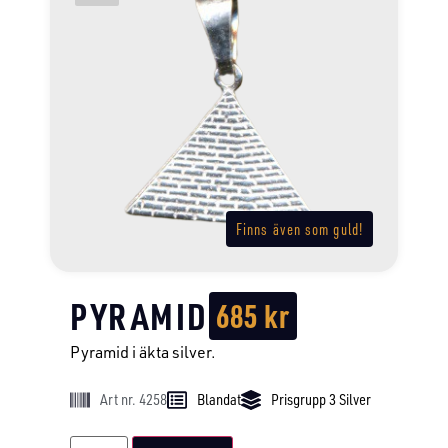
Finns även som guld!
PYRAMID
685
kr
Pyramid i äkta silver.
Art nr. 4258
Blandat
Prisgrupp 3 Silver