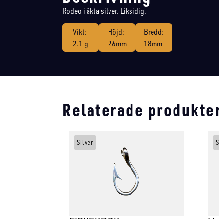
Rodeo i äkta silver. Liksidig.
Vikt:
Höjd:
Bredd:
2.1 g
26mm
18mm
Relaterade produkte
Silver
S