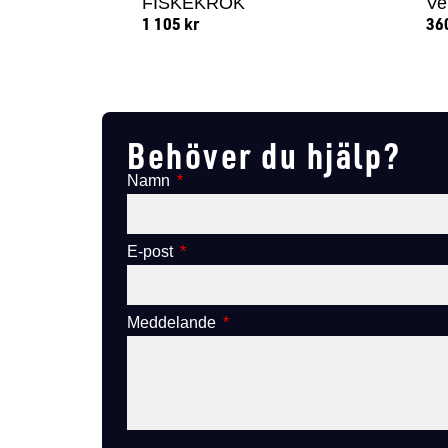
FISKEKROK
Ve
1 105
kr
36
Lägg till i varukorg
Behöver du hjälp?
Namn
E-post
Meddelande