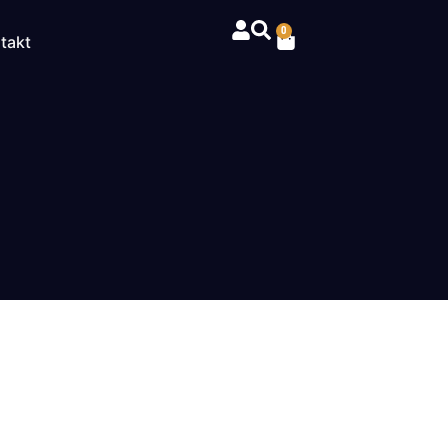
0
takt