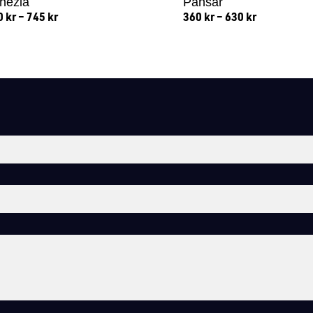
nezia
Pansar
0
kr
–
745
kr
360
kr
–
630
kr
Lägg till i varukorg
Lägg till i varukorg