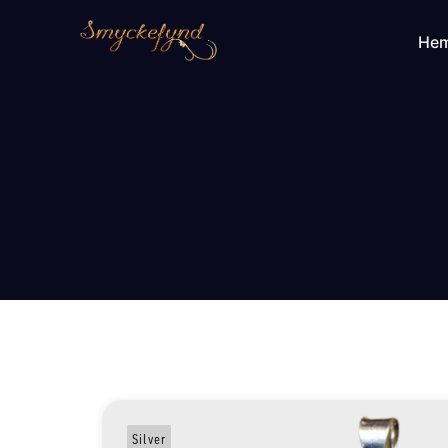
He
Silver