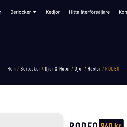
m
Berlocker
Kedjor
Hitta återförsäljare
Kon
Hem
/
Berlocker
/
Djur & Natur
/
Djur
/
Hästar
/ RODEO
RODEO
940
kr