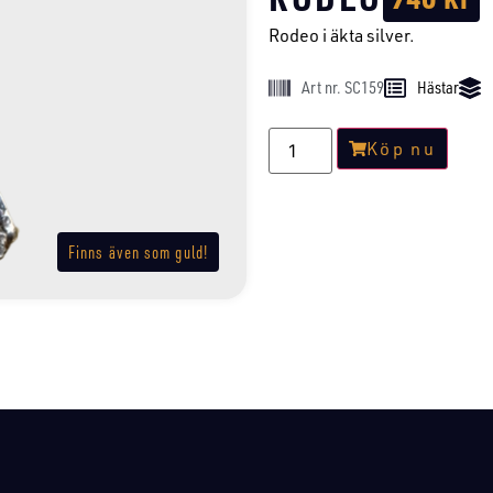
Rodeo i äkta silver.
Art nr. SC159
Hästar
Köp nu
Finns även som guld!