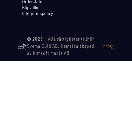
Orderstatus
Köpvillkor
Integritetspolicy
© 2025 –
Alla rättigheter tillhör
Svema Guld AB. Hemsida skapad
av Kimsoft Media AB