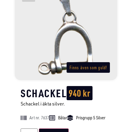
Finns även som guld!
SCHACKEL
940
kr
Schackel i äkta silver.
Art nr. 7637
Båtar
Prisgrupp 5 Silver