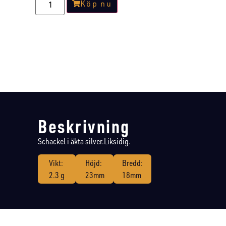
Köp nu
Beskrivning
Schackel i äkta silver.Liksidig.
Vikt:
Höjd:
Bredd:
2.3 g
23mm
18mm