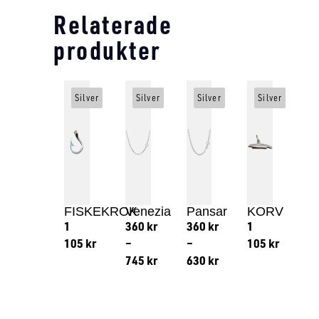
Relaterade
produkter
Silver
Silver
Silver
Silver
FISKEKROK
Venezia
Pansar
KORV
1
360
kr
360
kr
1
105
kr
–
–
105
kr
745
kr
630
kr
Lägg till i varukorg
Lägg till
Lägg till i varukorg
Lägg till i varukorg