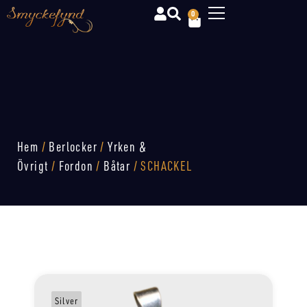
0
Hem
/
Berlocker
/
Yrken &
Övrigt
/
Fordon
/
Båtar
/ SCHACKEL
Silver