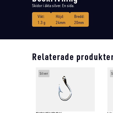
Skidor i äkta silver. En sida.
Vikt:
Höjd:
Bredd:
1.3 g
24mm
20mm
Relaterade produkte
Silver
S