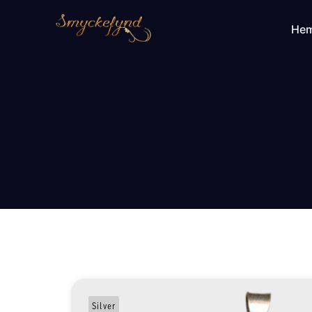
He
Silver