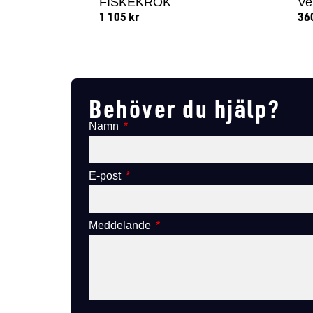
FISKEKROK
Ve
1 105
kr
36
Lägg till i varukorg
Behöver du hjälp?
Namn
E-post
Meddelande