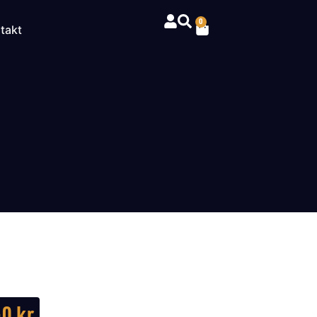
0
takt
40
kr