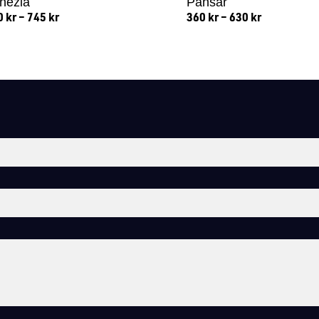
nezia
Pansar
0
kr
–
745
kr
360
kr
–
630
kr
Lägg till i varukorg
Lägg till i varukorg