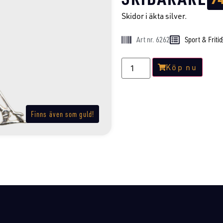
Skidor i äkta silver.
Art nr. 6262
Sport & Fritid
Köp nu
Finns även som guld!