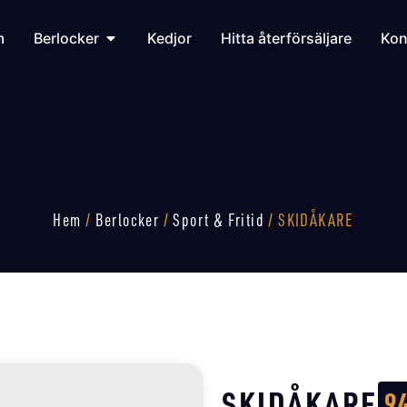
m
Berlocker
Kedjor
Hitta återförsäljare
Kon
Hem
/
Berlocker
/
Sport & Fritid
/ SKIDÅKARE
SKIDÅKARE
9