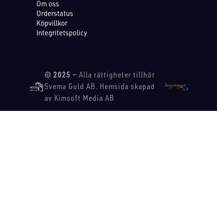
Om oss
Orderstatus
Köpvillkor
Integritetspolicy
© 2025 –
Alla rättigheter tillhör
Svema Guld AB. Hemsida skapad
av Kimsoft Media AB