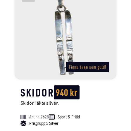
Finns även som guld!
SKIDOR
940
kr
Skidor i äkta silver.
Art nr. 7628
Sport & Fritid
Prisgrupp 5 Silver