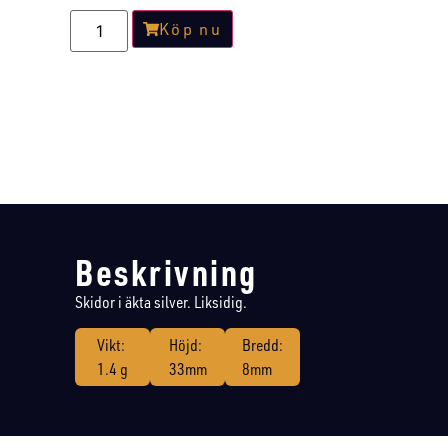
Köp nu
Beskrivning
Skidor i äkta silver. Liksidig.
Vikt:
Höjd:
Bredd:
1.4 g
33mm
8mm