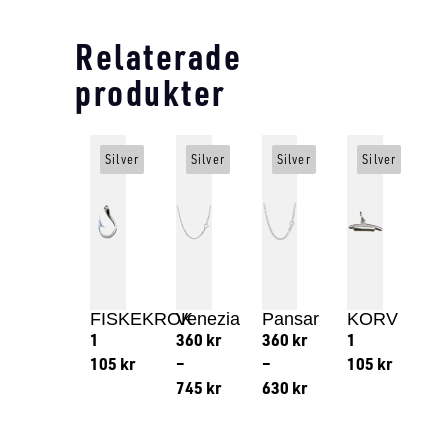
Relaterade
produkter
Silver
Silver
Silver
Silver
FISKEKROK
Venezia
Pansar
KORV
1
360
kr
360
kr
1
105
kr
–
–
105
kr
745
kr
630
kr
Lägg till i varukorg
Lägg till