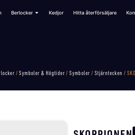
m
Berlocker
Kedjor
Hitta återförsäljare
Kon
rlocker
/
Symboler & Högtider
/
Symboler
/
Stjärntecken
/ SK
SKORPIONEN