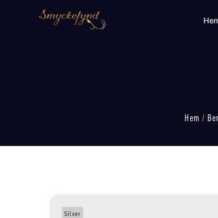
He
Hem
/
Be
Silver