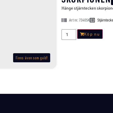
Hänge stjärntecken skorpionen
Art nr. 7340SK
Stjärnteck
Köp nu
Finns även som guld!