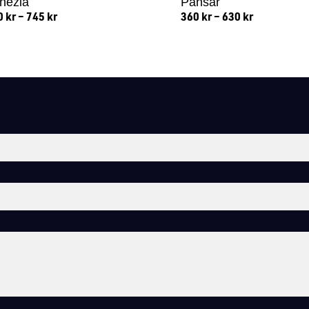
nezia
Pansar
0
kr
–
745
kr
360
kr
–
630
kr
Lägg till i varukorg
Lägg till i varukorg