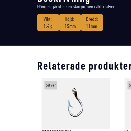
Hänge stjärntecken skorpionen i äkta silver.
Vikt:
Höjd:
Bredd:
1.4 g
15mm
11mm
Relaterade produkte
Silver
S