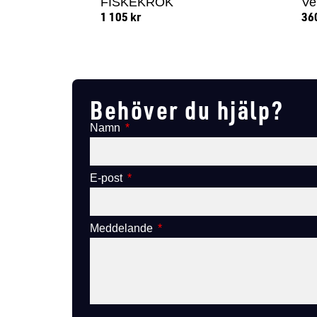
FISKEKROK
Ve
1 105
kr
36
Lägg till i varukorg
Behöver du hjälp?
Namn
E-post
Meddelande