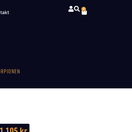
0
takt
ORPIONEN
1 105
kr