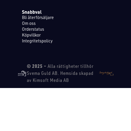
Snabbval
Bli återförsäljare
Om oss
Orderstatus
Köpvillkor
Integritetspolicy
© 2025 –
Alla rättigheter tillhör
Svema Guld AB. Hemsida skapad
av Kimsoft Media AB