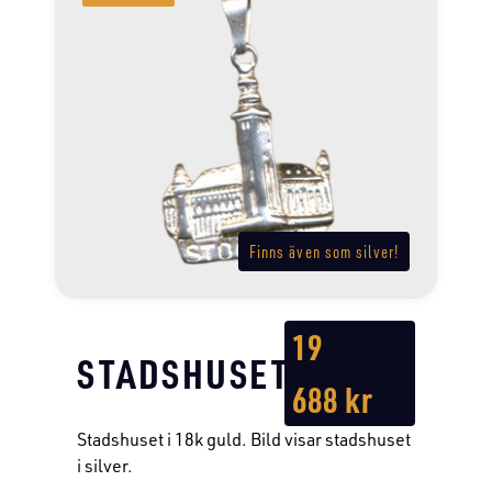
Finns även som silver!
19
STADSHUSET
688
kr
Stadshuset i 18k guld. Bild visar stadshuset
i silver.