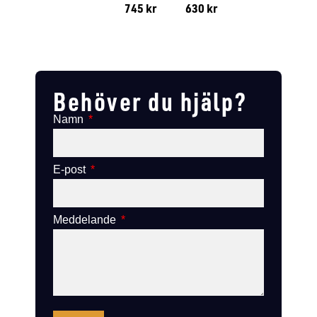
745
kr
630
kr
Lägg till i varukorg
Lägg till
Lägg till i varukorg
Lägg till i varukorg
Behöver du hjälp?
Namn
E-post
Meddelande