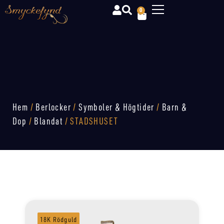
0
Hem
/
Berlocker
/
Symboler & Högtider
/
Barn &
Dop
/
Blandat
/ STADSHUSET
18K Rödguld