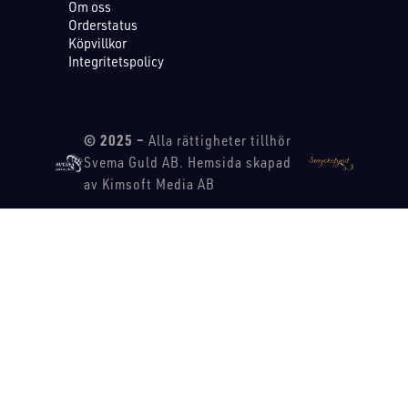
Om oss
Orderstatus
Köpvillkor
Integritetspolicy
© 2025 –
Alla rättigheter tillhör
Svema Guld AB. Hemsida skapad
av Kimsoft Media AB