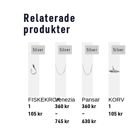
Relaterade
produkter
Silver
Silver
Silver
Silver
FISKEKROK
Venezia
Pansar
KORV
1
360
kr
360
kr
1
105
kr
–
–
105
kr
745
kr
630
kr
Lägg till i varukorg
Lägg till