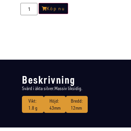
Köp nu
Beskrivning
Svärd i äkta silver.Massiv liksidig.
Vikt:
Höjd:
Bredd:
1.8 g
43mm
12mm