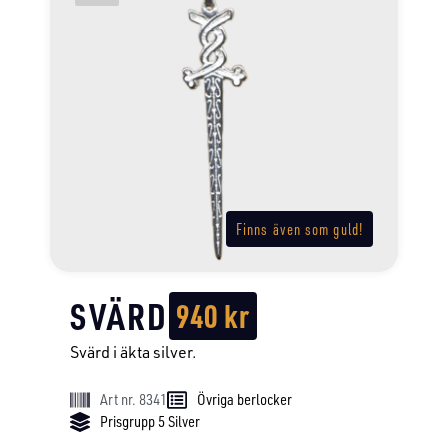
Finns även som guld!
SVÄRD
940
kr
Svärd i äkta silver.
Art nr. 8341
Övriga berlocker
Prisgrupp 5 Silver