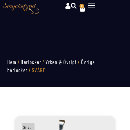
0
Hem
/
Berlocker
/
Yrken & Övrigt
/
Övriga
berlocker
/ SVÄRD
Silver