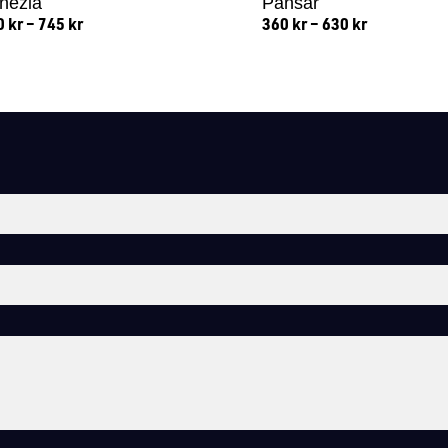
nezia
Pansar
0
kr
–
745
kr
360
kr
–
630
kr
Lägg till i varukorg
Lägg till i varukorg