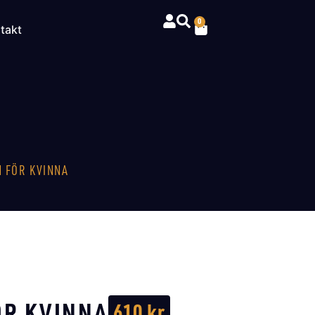
0
takt
 FÖR KVINNA
ÖR KVINNA
610
kr