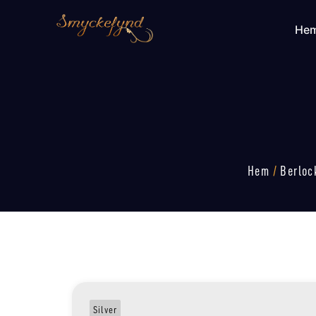
He
Hem
/
Berloc
Silver