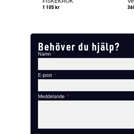
FISKEKROK
Ve
1 105
kr
36
Lägg till i varukorg
Behöver du hjälp?
Namn
E-post
Meddelande