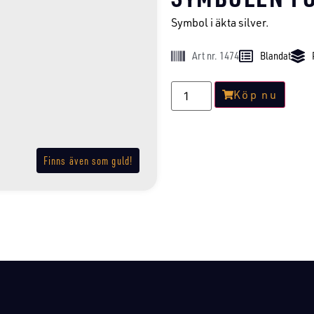
Symbol i äkta silver.
Art nr. 1474
Blandat
Köp nu
Finns även som guld!