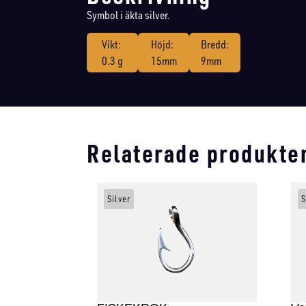
Symbol i äkta silver.
Vikt:
Höjd:
Bredd:
0.3 g
15mm
9mm
Relaterade produkte
Silver
S